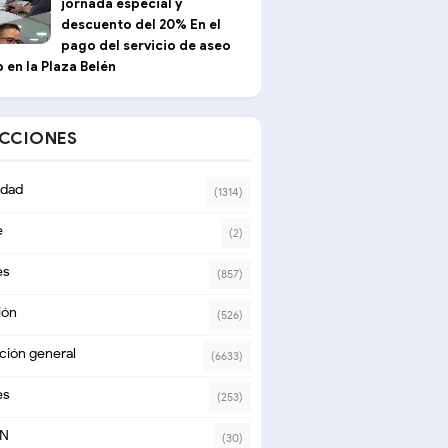
jornada especial y
descuento del 20% En el
pago del servicio de aseo
 en la Plaza Belén
ECCIONES
dad
(1314)
e
(2)
es
(857)
ión
(526)
ción general
(6633)
es
(253)
ON
(30)