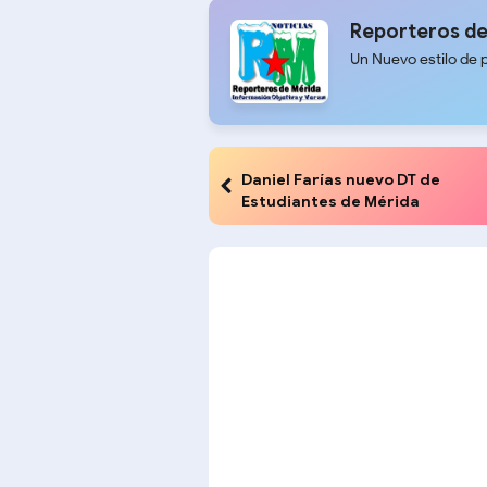
Reporteros de
Un Nuevo estilo de 
Daniel Farías nuevo DT de
Estudiantes de Mérida