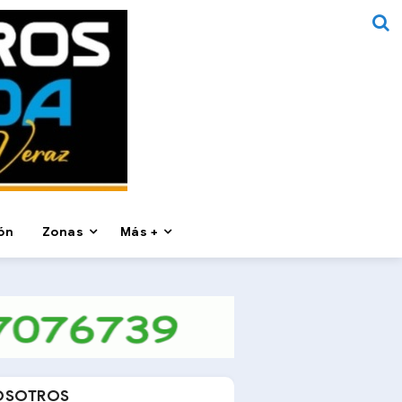
ón
Zonas
Más +
OSOTROS