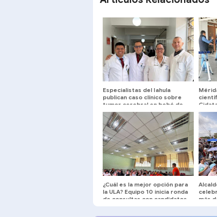
Especialistas del Iahula
Mérid
publican caso clínico sobre
cientí
tumor cerebral en bebé de
Cidat
cuatro meses
¿Cuál es la mejor opción para
Alcald
la ULA? Equipo 10 inicia ronda
celebr
de consultas con candidatos
más d
a la dirección universitaria.