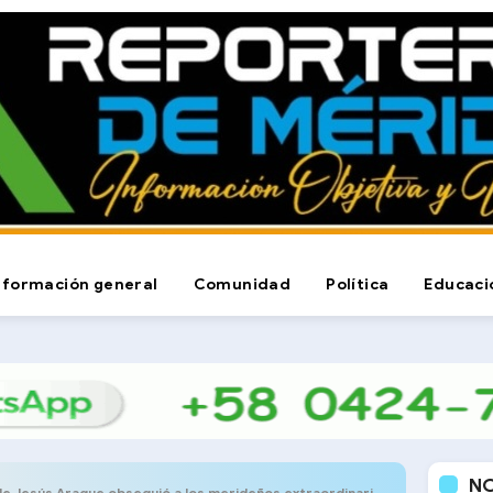
nformación general
Comunidad
Política
Educaci
N
Jesús Araque obsequió a los merideños extraordinario concierto de Caramelos de Cianuro