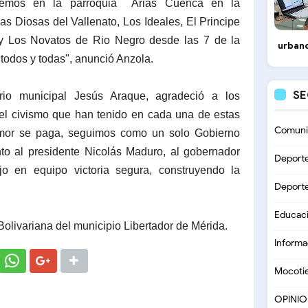
remos en la parroquia Arias Cuenca en la
s Diosas del Vallenato, Los Ideales, El Principe
a y Los Novatos de Rio Negro desde las 7 de la
urbano
todos y todas", anunció Anzola.
S
rio municipal Jesús Araque, agradeció a los
 el civismo que han tenido en cada una de estas
Comuni
mor se paga, seguimos como un solo Gobierno
unto al presidente Nicolás Maduro, al gobernador
Deport
 en equipo victoria segura, construyendo la
Deport
Educac
Bolivariana del municipio Libertador de Mérida.
Informa
Mocoti
OPINI