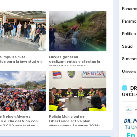
Paname
Paramo
Política
Salud
a impulsa ruta
Lluvias generan
Suceso
fica para la juventud en
deslizamientos y afectan la
a
vialidad en Cardenal
Quintero
Univers
DR
URÓL
e Nelson Álvarez
Policía Municipal de
ó el Día del Niño con
Libertador activa plan
e 2.000 asistentes
«Vacaciones Seguras 2026»
en Mérida