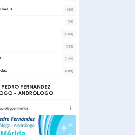
ricana
(625)
(91)
(6041)
(763)
s
(1159)
idad
(680)
 PEDRO FERNÁNDEZ
OGO - ANDRÓLOGO