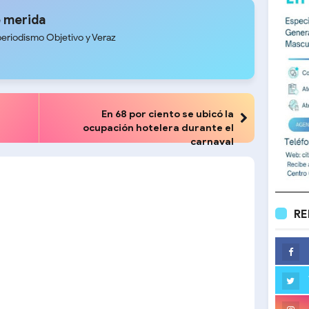
 merida
periodismo Objetivo y Veraz
En 68 por ciento se ubicó la
ocupación hotelera durante el
carnaval
RE