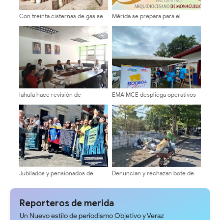
Con treinta cisternas de gas se
Mérida se prepara para el
abasteció a los merideños
Encuentro Arquidiocesano de
Monaguillos 2026
Iahula hace revisión de
EMAIMCE despliega operativos
normativas y proyecta metas
de atención alimentaria con la
para el 2027
Bodega Móvil en tres sectores
de Campo Elías
Jubilados y pensionados de
Denuncian y rechazan bote de
Cantv en Mérida exigen mejoras
basura en alrededores del
salariales y servicios médicos
Terminal Vigíense
Reporteros de merida
Un Nuevo estilo de periodismo Objetivo y Veraz