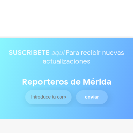
SUSCRIBETE
aquí
Para recibir nuevas
actualizaciones
Reporteros de Mérida