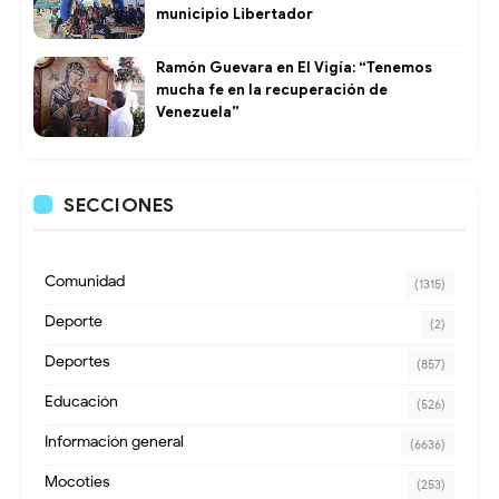
municipio Libertador
Ramón Guevara en El Vigía: “Tenemos
mucha fe en la recuperación de
Venezuela”
SECCIONES
Comunidad
(1315)
Deporte
(2)
Deportes
(857)
Educación
(526)
Información general
(6636)
Mocoties
(253)