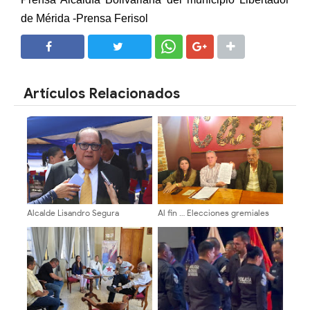
de Mérida -Prensa Ferisol
SHARE
SHARE
Artículos Relacionados
Alcalde Lisandro Segura
Al fin … Elecciones gremiales
conmemora 134 aniversario de
para 10 de diciembre de 2026
la ciudad solo con acto solemne
del Colegio de Abogados de
Mérida