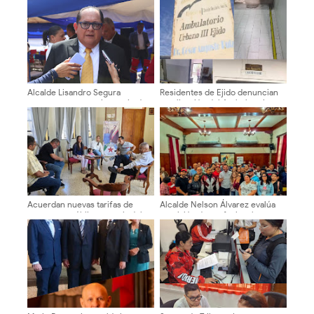
Alcalde Lisandro Segura
Residentes de Ejido denuncian
conmemora 134 aniversario de
paralización del Ambulatorio
la ciudad solo con acto solemne
Urbano III
Acuerdan nuevas tarifas de
Alcalde Nelson Álvarez evalúa
transporte público a partir del 1°
comisión de profesionales y
de agosto, 200Bs Urbano, 230Bs
técnicos local
intermedio y 260Bs largo