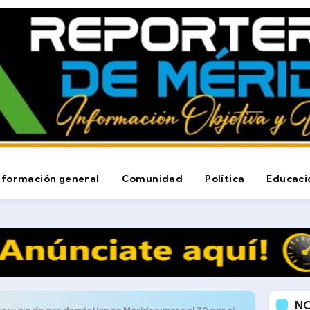
nformación general
Comunidad
Política
Educaci
N
servicio de gas doméstico en Mérida supera el 70 por ciento