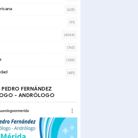
ricana
(625)
(91)
(6044)
(763)
s
(1159)
idad
(681)
 PEDRO FERNÁNDEZ
OGO - ANDRÓLOGO