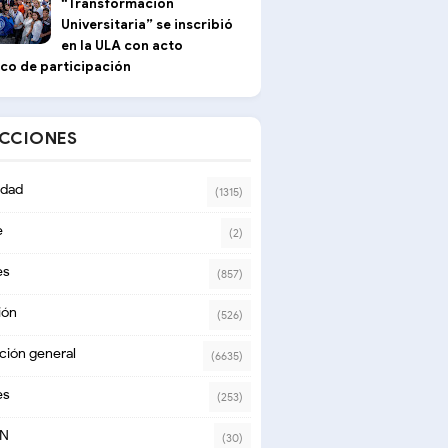
“Transformación
Universitaria” se inscribió
en la ULA con acto
ico de participación
ECCIONES
dad
(1315)
e
(2)
es
(857)
ión
(526)
ción general
(6635)
es
(253)
ON
(30)