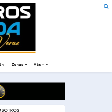
ón
Zonas
Más +
OSOTROS