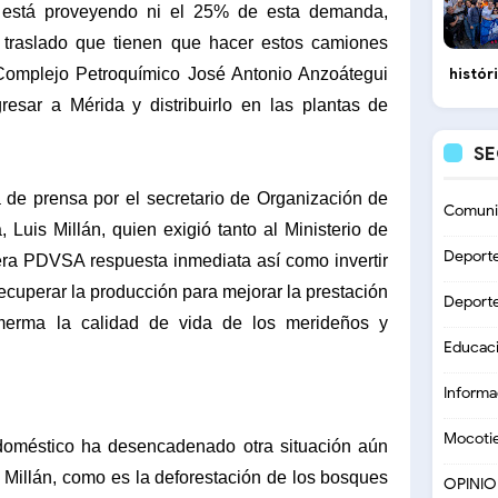
 está proveyendo ni el 25% de esta demanda,
 traslado que tienen que hacer estos camiones
 Complejo Petroquímico José Antonio Anzoátegui
histór
gresar a Mérida y distribuirlo en las plantas de
S
de prensa por el secretario de Organización de
Comuni
uis Millán, quien exigió tanto al Ministerio de
Deport
lera PDVSA respuesta inmediata así como invertir
recuperar la producción para mejorar la prestación
Deport
a merma la calidad de vida de los merideños y
Educac
Informa
Mocoti
 doméstico ha desencadenado otra situación aún
 Millán, como es la deforestación de los bosques
OPINI