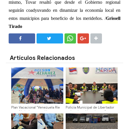
mismo, Tovar resaltó que desde el Gobierno regional
seguirán coadyuvando en dinamizar la economía local en
estos municipios para beneficio de los merideños. /
Grissell
Tirado
SHARE
SHARE
Artículos Relacionados
Plan Vacacional "Venezuela Ríe
Policía Municipal de Libertador
2026" brinda recreación y
activa plan «Vacaciones Seguras
cultura a niños del municipio
2026» en Mérida
Libertador