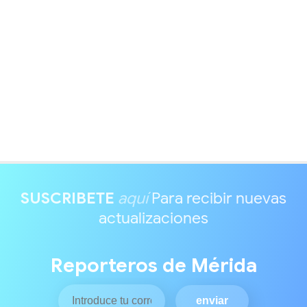
SUSCRIBETE
aquí
Para recibir nuevas
actualizaciones
Reporteros de Mérida