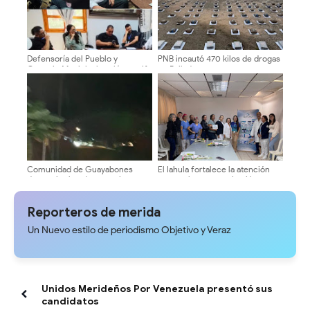
Defensoría del Pueblo y
PNB incautó 470 kilos de drogas
Concejo Municipal evalúan tarifa
en Bailadores
del pasaje en Mérida
Comunidad de Guayabones
El Iahula fortalece la atención
denuncia abandono y exige
neonatal con capacitación
respuestas a la alcaldía
técnica multidisciplinaria
Reporteros de merida
Un Nuevo estilo de periodismo Objetivo y Veraz
Unidos Merideños Por Venezuela presentó sus
candidatos