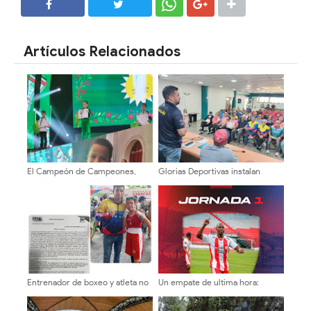
SHARE
SHARE
Artículos Relacionados
El Campeón de Campeones,
Glorias Deportivas instalan
Matías Alejandro Lacruz
comisión para elegir a sus
Ramírez, conquista el bronce en
directivos
Siberia, Rusia
Entrenador de boxeo y atleta no
Un empate de ultima hora:
cuentan con recursos
Estudiantes 2 Caracas 2
económicos para viajar a Bolivia