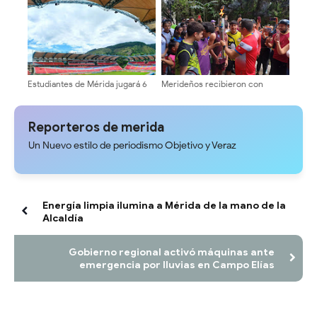
Estudiantes de Mérida jugará 6
Merideños recibieron con
partidos a puerta cerrada
entusiasmo antorcha de los XIX
Juegos Escolares Nacionales
2025
Reporteros de merida
Un Nuevo estilo de periodismo Objetivo y Veraz
Energía limpia ilumina a Mérida de la mano de la
Alcaldía
Gobierno regional activó máquinas ante
emergencia por lluvias en Campo Elías