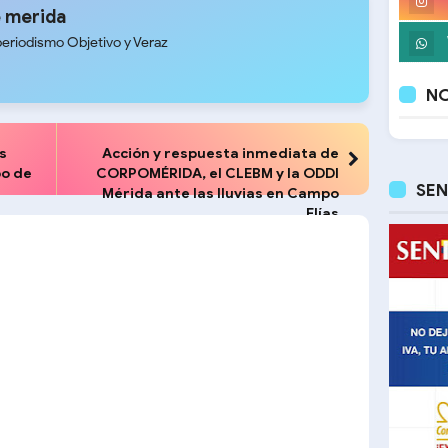
 merida
periodismo Objetivo y Veraz
NO
s
Acción y respuesta inmediata de
po de
CORPOMÉRIDA, el CLEBM y la ODDI
SEN
Mérida ante las lluvias en Campo
Elías