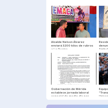
Alcalde Nelson Álvarez
Resid
enviará 3200 kilos de rubros
denunc
a La Guaira
Ambula
Gobernación de Mérida
Equipo
establece jornada laboral
“Tran
especial de medio día por
Univer
Plan de Ahorro Energético
la ULA
partic