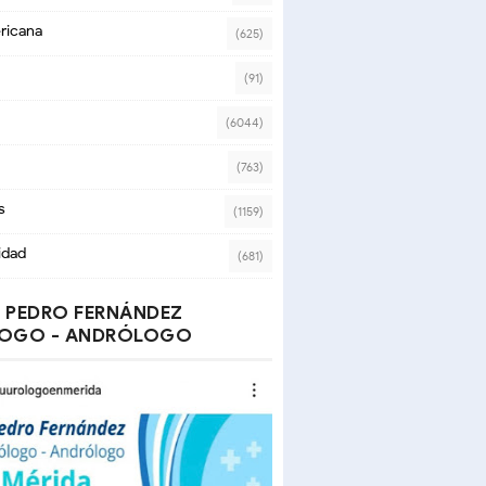
ricana
(625)
(91)
(6044)
(763)
s
(1159)
idad
(681)
 PEDRO FERNÁNDEZ
OGO - ANDRÓLOGO