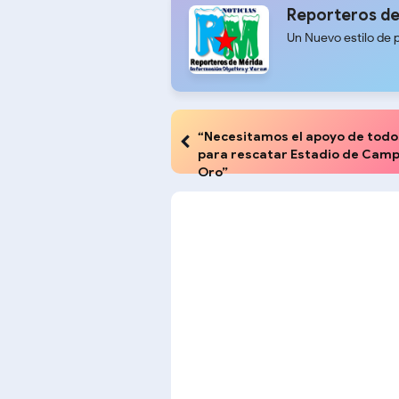
Reporteros de
Un Nuevo estilo de 
“Necesitamos el apoyo de todo
para rescatar Estadio de Cam
Oro”