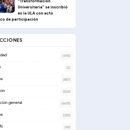
“Transformación
Universitaria” se inscribió
en la ULA con acto
ico de participación
ECCIONES
dad
(1315)
e
(2)
es
(857)
ión
(526)
ción general
(6635)
es
(253)
ON
(30)