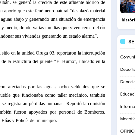
lbán, se generó la crecida de este afluente hídrico de
en aportó que este fenómeno natural “desplazó material
s aguas abajo y generando una situación de emergencia
histór
 y medio, donde varias familias que viven cerca del río
andonar sus viviendas generando un estado alarma”.
S
sitio en la unidad Oruga 03, reportaron la interrupción
Comuni
al de la estructura del puente “El Humo”, ubicado en la
Deport
Deport
aron afectadas por las aguas, ocho vehículos que se
Educac
mueble que funcionaba como taller mecánico, también
e se registraran pérdidas humanas. Reportó la comisión
Informa
ambién fueron apoyados por personal de Bomberos,
Mocoti
Elías y Policía del municipio.
OPINI