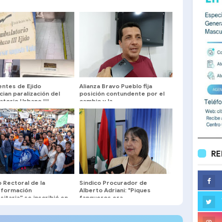
entes de Ejido
Alianza Bravo Pueblo fija
ian paralización del
posición contundente por el
torio Urbano III
cambio y la
reinstitucionalización de
Venezuela
RE
 Rectoral de la
Sindico Procurador de
sformación
Alberto Adriani: "Piques
sitaria” se inscribió en
fangueros era
 con acto histórico de
responsabilidad exclusiva de
ipación
sus promotores