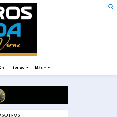
ón
Zonas
Más +
OSOTROS