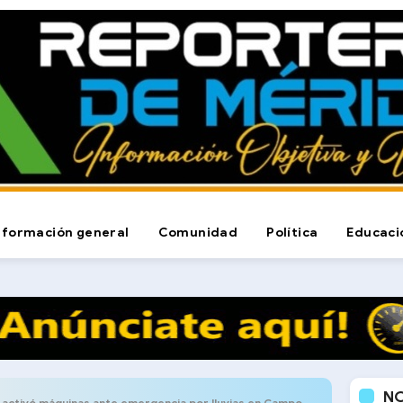
nformación general
Comunidad
Política
Educaci
N
ctivó máquinas ante emergencia por lluvias en Campo Elías