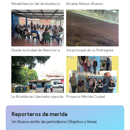
Rehabilitación del Ambulatorio
Alcalde Nelson Álvarez
de El Playón beneficia a más de
promueve rutas
2.000 personas
Agroproductivas en Los
Nevados
Desde la Unidad de Atención a
Vía principal de La Pedregosa
las Personas con Discapacidad,
con tantos huecos ¡se parece a
se iniciaron talleres de
la luna!
sensibilización
La Alcaldía de Libertador ejecuta
Proyecto Mérida Ciudad
un operativo de demarcación en
fortalece labor social en
Santa Juana
beneficio de los más
vulnerables
Reporteros de merida
Un Nuevo estilo de periodismo Objetivo y Veraz