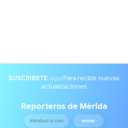
SUSCRIBETE
aquí
Para recibir nuevas
actualizaciones
Reporteros de Mérida