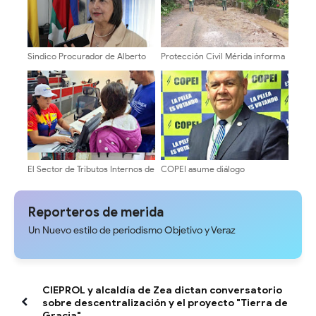
Sindico Procurador de Alberto
Protección Civil Mérida informa
Adriani: "Piques fangueros era
sobre afectaciones viales en el
responsabilidad exclusiva de sus
Páramo
promotores
El Sector de Tributos Internos de
COPEI asume diálogo
Mérida fortalece su labor como
institucional del 1° de agosto con
servidores públicos al servicio
vocación de unidad y exigencia
del pueblo merideño
de resultados concretos
Reporteros de merida
Un Nuevo estilo de periodismo Objetivo y Veraz
CIEPROL y alcaldía de Zea dictan conversatorio
sobre descentralización y el proyecto "Tierra de
Gracia"