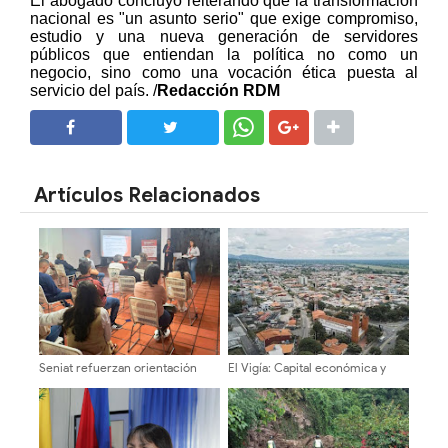
El abogado concluyó reiterando que la transformación
nacional es "un asunto serio" que exige compromiso,
estudio y una nueva generación de servidores
públicos que entiendan la política no como un
negocio, sino como una vocación ética puesta al
servicio del país. /
Redacción RDM
SHARE
SHARE
Artículos Relacionados
Seniat refuerzan orientación
El Vigía: Capital económica y
tributaria a emprendedores
motor del dinamismo regional
mediante verificaciones y
charlas educativas en Mérida