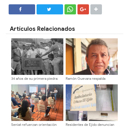
SHARE
SHARE
Artículos Relacionados
34 años de su primera piedra:
Ramón Guevara respalda
Recordando la construcción del
firmemente a Henry Ramos
Coliseo El Llano de Tovar
Allup en defensa del liderazgo
de María Corina Machado
Seniat refuerzan orientación
Residentes de Ejido denuncian
tributaria a emprendedores
paralización del Ambulatorio