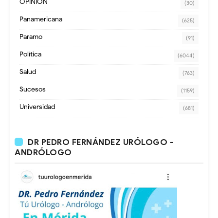
OPINION
(30)
Panamericana
(625)
Paramo
(91)
Política
(6044)
Salud
(763)
Sucesos
(1159)
Universidad
(681)
DR PEDRO FERNÁNDEZ URÓLOGO -
ANDRÓLOGO