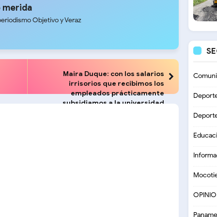
 merida
periodismo Objetivo y Veraz
S
Maira Duque: con los salarios
Comuni
irrisorios que recibimos los
empleados prácticamente
Deport
subsidiamos a la universidad
Deport
Educac
Informa
Mocoti
OPINI
Paname