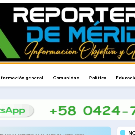
nformación general
Comunidad
Política
Educaci
N
hueco se convirtió en el Jardín de Santa Juana