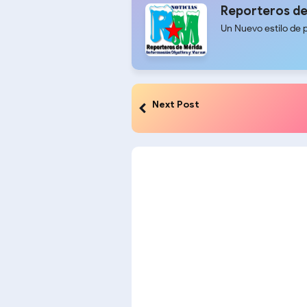
Reporteros de
Un Nuevo estilo de 
Next Post