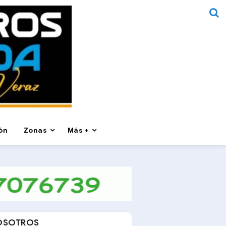
ón
Zonas
Más +
OSOTROS