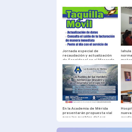
Jornada especial de
Iahula
recaudación y actualización
norma
de Sergidesol en el Mercado
metas
Periférico hasta este
domingo
En la Academia de Mérida
Hospit
presentarán propuesta vial
nueva
para los pueblos del sur
ayuda