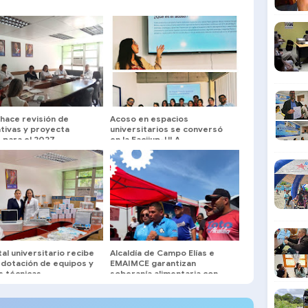
 hace revisión de
Acoso en espacios
tivas y proyecta
universitarios se conversó
 para el 2027
en la Facijup-ULA
al universitario recibe
Alcaldía de Campo Elías e
 dotación de equipos y
EMAIMCE garantizan
s técnicas
soberanía alimentaria con
jornadas itinerantes
semanales