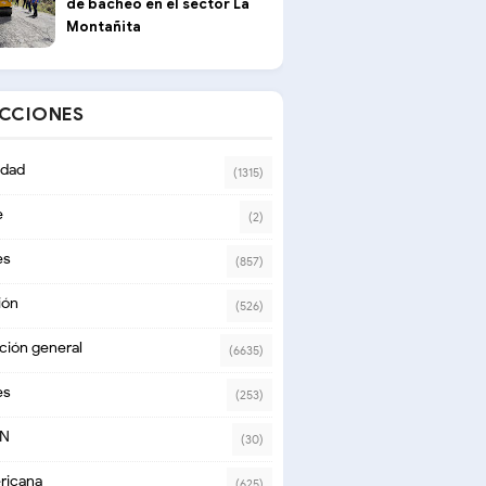
de bacheo en el sector La
Montañita
ECCIONES
dad
(1315)
e
(2)
es
(857)
ión
(526)
ción general
(6635)
es
(253)
ON
(30)
ricana
(625)