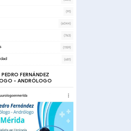
(91)
(6044)
(763)
s
(1159)
idad
(681)
 PEDRO FERNÁNDEZ
OGO - ANDRÓLOGO