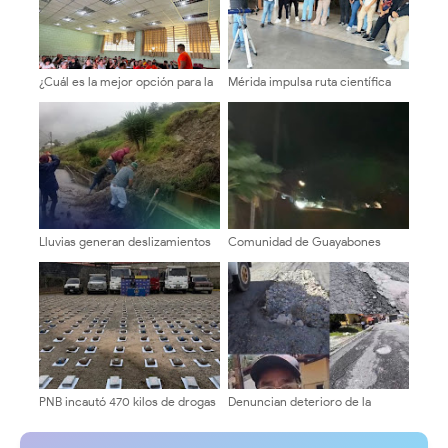
¿Cuál es la mejor opción para la
Mérida impulsa ruta científica
ULA? Equipo 10 inicia ronda de
para la juventud en Cidata
consultas con candidatos a la
dirección universitaria.
Lluvias generan deslizamientos
Comunidad de Guayabones
y afectan la vialidad en Cardenal
denuncia abandono y exige
Quintero
respuestas a la alcaldía
PNB incautó 470 kilos de drogas
Denuncian deterioro de la
en Bailadores
vialidad en La Pedregosa Alta
tras trabajos de tuberías de
aguas blancas