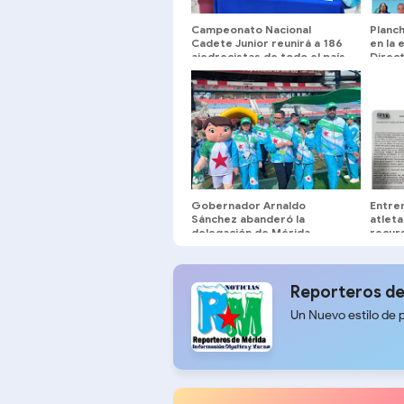
Campeonato Nacional
Planch
Cadete Junior reunirá a 186
en la 
ajedrecistas de todo el país
Direct
en el Hotel Venetur de
Merid
Mérida
Gobernador Arnaldo
Entre
Sánchez abanderó la
atleta
delegación de Mérida
recur
viajar 
Reporteros de
Un Nuevo estilo de 