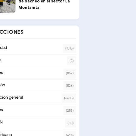
de bacheo en el sector La
Montañita
ECCIONES
dad
(1315)
e
(2)
es
(857)
ión
(526)
ción general
(6635)
es
(253)
ON
(30)
ricana
(625)