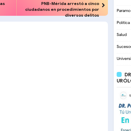
las
PNB-Mérida arrestó a cinco
ciudadanos en procedimientos por
Paramo
diversos delitos
Política
Salud
Suceso
Univers
DR
URÓL