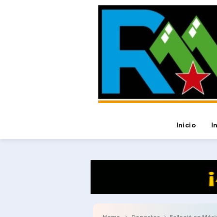
Inicio
I
Home
Deportes
Falleció en Mér