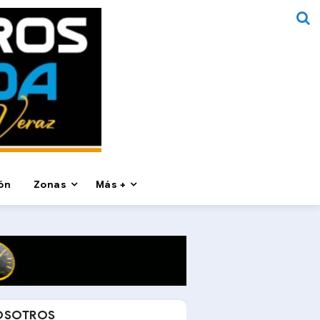
ón
Zonas
Más +
OSOTROS