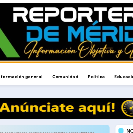
nformación general
Comunidad
Política
Educaci
N
ida el ex jugador profesional Cándido Ramón Hurtado