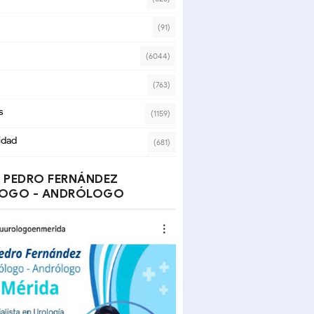
(91)
(6044)
(763)
s
(1159)
idad
(681)
 PEDRO FERNÁNDEZ
OGO - ANDRÓLOGO