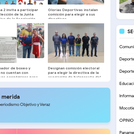
a 2 invita a participar
Glorias Deportivas instalan
elección de la Junta
comisión para elegir a sus
iva de la Asociación
directivos
eña de Baloncesto
S
Comuni
Deport
nador de boxeo y
Designan comisión electoral
Deport
 no cuentan con
para elegir la directiva de la
sos económicos para
asociación de baloncesto del
a Bolivia
estado Mérida
Educac
Informa
 merida
periodismo Objetivo y Veraz
Mocoti
OPINI
Paname