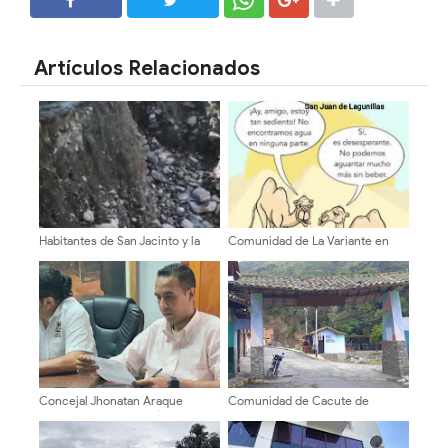
SHARE
SHARE
Artículos Relacionados
Habitantes de San Jacinto y la
Comunidad de La Variante en
Cuenca del Chama denuncian
San Juan de Lagunillas exige
colapso de la Cuesta de las
solución inmediata ante crisis
Heroínas
hídrica
​Concejal Jhonatan Araque
Comunidad de Cacute de
convoca a consulta pública
Mérida exige mejorar el
digital para la reforma del
transporte público
Parque Metropolitano