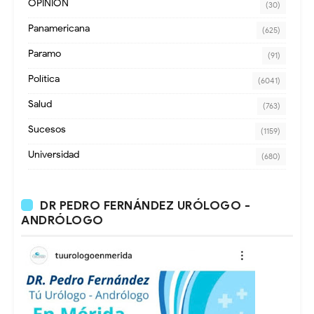
OPINION
(30)
Panamericana
(625)
Paramo
(91)
Política
(6041)
Salud
(763)
Sucesos
(1159)
Universidad
(680)
DR PEDRO FERNÁNDEZ URÓLOGO -
ANDRÓLOGO