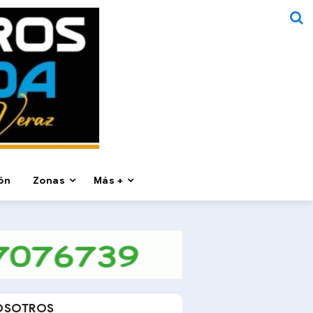
ón
Zonas
Más +
OSOTROS