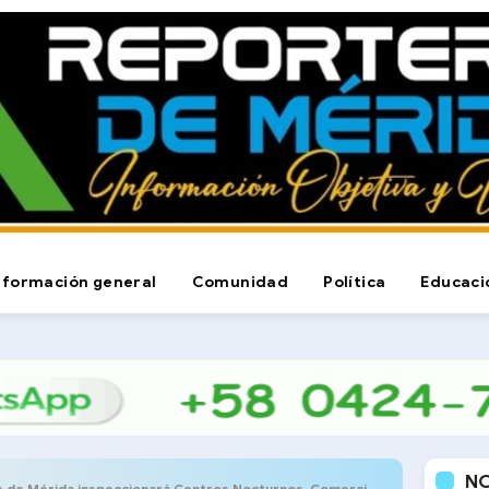
nformación general
Comunidad
Política
Educaci
N
e Mérida inspeccionará Centros Nocturnos, Comerciales y ventas de Comida Rapida