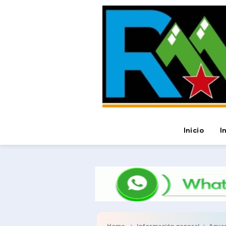
Inicio
I
Home
Información general
Aguas d