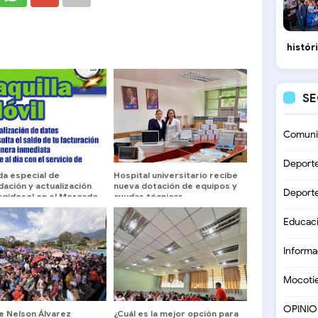
histór
S
Comuni
Deport
da especial de
Hospital universitario recibe
ación y actualización
nueva dotación de equipos y
Deport
rgidesol en el Mercado
ayudas técnicas
rico hasta este
go
Educac
Informa
Mocoti
OPINI
e Nelson Álvarez
¿Cuál es la mejor opción para