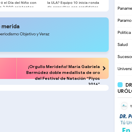
ó el Día del Niño con
la ULA? Equipo 10 inicia ronda
e 2.000 asistentes
de consultas con candidatos
Paname
a la dirección universitaria.
Paramo
 merida
Política
periodismo Objetivo y Veraz
Salud
Suceso
¡Orgullo Merideño! María Gabriela
Univers
Bermúdez doble medallista de oro
del Festival de Natación “Piyos
2016”
DR
URÓL