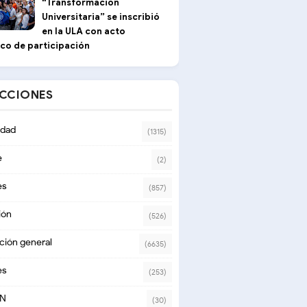
“Transformación
Universitaria” se inscribió
en la ULA con acto
ico de participación
ECCIONES
dad
(1315)
e
(2)
es
(857)
ión
(526)
ción general
(6635)
es
(253)
ON
(30)