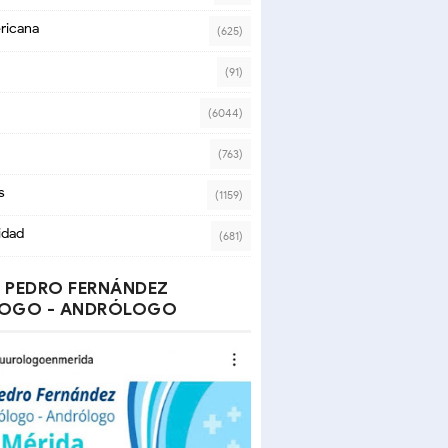
ricana
(625)
(91)
(6044)
(763)
s
(1159)
idad
(681)
 PEDRO FERNÁNDEZ
OGO - ANDRÓLOGO