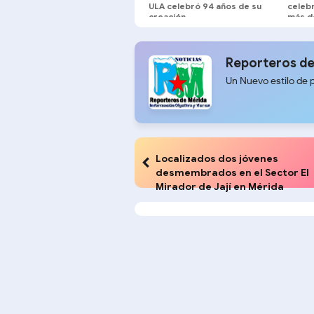
ULA celebró 94 años de su
celebr
creación
más d
Reporteros de
Un Nuevo estilo de 
Localizados dos jóvenes
desmembrados en el Sector El
Mirador de Jají en Mérida