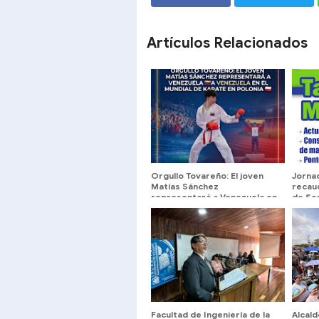
SHARE
SHARE
Artículos Relacionados
Orgullo Tovareño: El joven
Jorna
Matías Sánchez
recaud
representará a Venezuela en
de Se
el Mundial de Karate en
Perifé
Polonia
domin
Facultad de Ingeniería de la
Alcald