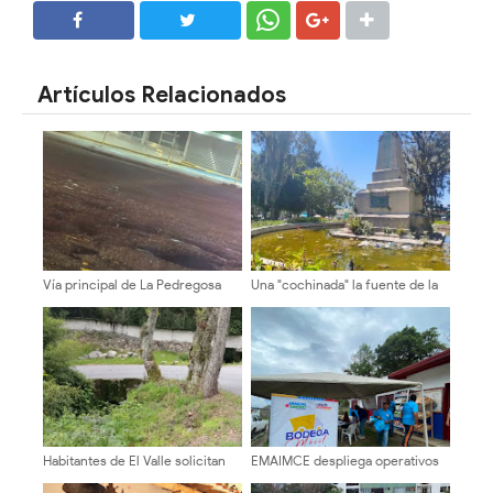
SHARE
SHARE
Artículos Relacionados
Vía principal de La Pedregosa
Una "cochinada" la fuente de la
con tantos huecos ¡se parece a
Plaza Glorias Patrias
la luna!
Habitantes de El Valle solicitan
EMAIMCE despliega operativos
atención urgente ante grave
de atención alimentaria con la