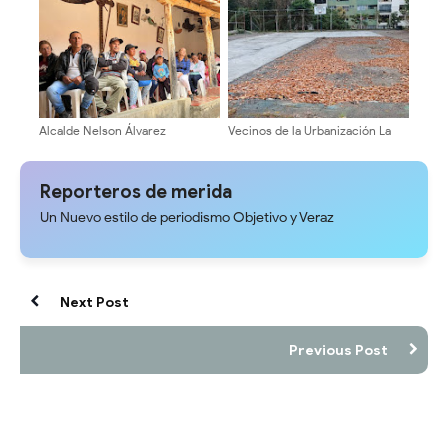
riesgo de desastre preventivo
Bodega Móvil en tres sectores
de Campo Elías
Alcalde Nelson Álvarez
Vecinos de la Urbanización La
promueve rutas
Floresta exigen la culminación
Agroproductivas en Los
de obras en sus instalaciones
Nevados
deportivas
Reporteros de merida
Un Nuevo estilo de periodismo Objetivo y Veraz
Next Post
Previous Post