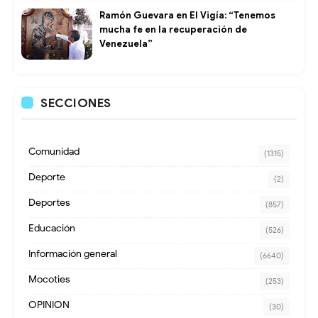
Ramón Guevara en El Vigía: “Tenemos
mucha fe en la recuperación de
Venezuela”
SECCIONES
Comunidad
(1315)
Deporte
(2)
Deportes
(857)
Educación
(526)
Información general
(6640)
Mocoties
(253)
OPINION
(30)