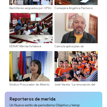
Bachilleres asignados por OPSU
Consejera Angélica Pacheco:
2024 exigen a la ULA la
“Los estudiantes celebramos la
inmediata matriculación e inicio
apertura democrática en la ULA”
de actividades académicas
SENIAT Mérida fortalece
Camiula aplica plan de
vínculos académicos con charla
contingencia para el área de
sobre sucesiones en la Facultad
Emergencia ante temporada
de Derecho de la ULA*
vacacional
Sindico Procurador de Alberto
José Varela: “La renovación del
Adriani: "Piques fangueros era
tren rectoral es el siguiente
responsabilidad exclusiva de sus
paso para la
promotores
reinstitucionalización de la ULA”
Reporteros de merida
Un Nuevo estilo de periodismo Objetivo y Veraz