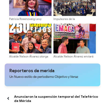
Patricia Rosenzweig Levy
Impulsores de la
postula su candidatura a la
Transformación Universitaria
Rectoría de la Universidad de
activan estructura electoral en
Los Andes
facultades y núcleos
Alcalde Nelson Álvarez otorga
Alcalde Nelson Álvarez enviará
titularidad a 250 trabajadores de
3200 kilos de rubros a La Guaira
la municipalidad
Reporteros de merida
Un Nuevo estilo de periodismo Objetivo y Veraz
Anunciaron la suspensión temporal del Teleférico
de Mérida