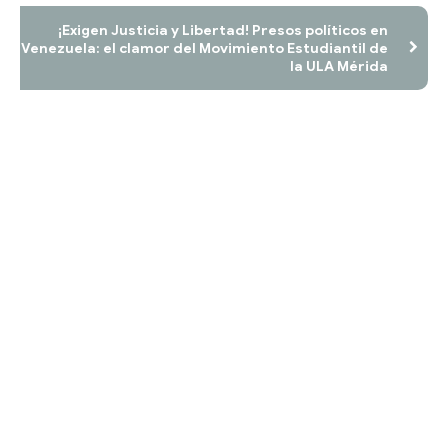
¡Exigen Justicia y Libertad! Presos políticos en
Venezuela: el clamor del Movimiento Estudiantil de
la ULA Mérida