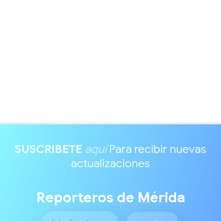
SUSCRIBETE
aquí
Para recibir nuevas
actualizaciones
Reporteros de Mérida