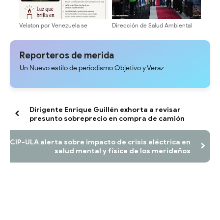
Velaton por Venezuela se
Dirección de Salud Ambiental
realizará este jueves en la Plaza
conmemoró Nonagésimo
Bolivar de El Vigía
aniversario con profunda fe y
devoción en la Catedral de
Reporteros de merida
Mérida
Un Nuevo estilo de periodismo Objetivo y Veraz
Dirigente Enrique Guillén exhorta a revisar
presunto sobreprecio en compra de camión
CIP-ULA alerta sobre impacto de crisis eléctrica en
salud mental y física de los merideños