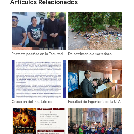
Artículos Relacionados
Protesta pacífica en la Facultad
De patrimonio a vertedero:
de Humanidades exige medidas
Crisis ambiental en el río
firmes ante caso de acoso
Torondoy
Creación del Instituto de
Facultad de Ingeniería de la ULA
Estudios Afroasiáticos (IEAA) de
celebró 94 años de su creación
la Universidad de Los Andes
(ULA)