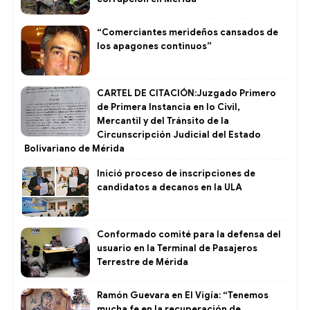
“Comerciantes merideños cansados de
los apagones continuos”
CARTEL DE CITACIÓN:Juzgado Primero
de Primera Instancia en lo Civil,
Mercantil y del Tránsito de la
Circunscripción Judicial del Estado
Bolivariano de Mérida
Inició proceso de inscripciones de
candidatos a decanos en la ULA
Conformado comité para la defensa del
usuario en la Terminal de Pasajeros
Terrestre de Mérida
Ramón Guevara en El Vigía: “Tenemos
mucha fe en la recuperación de