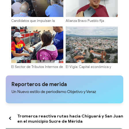
Candidatos que impulsan la
Alianza Bravo Pueblo fija
transformación avanzan en su
posición contundente por el
agenda de encuentros
cambio y la
universitarios
reinstitucionalización de
Venezuela
El Sector de Tributos Internos de
El Vigía: Capital económica y
Mérida fortalece su labor como
motor del dinamismo regional
servidores públicos al servicio
del pueblo merideño
Reporteros de merida
Un Nuevo estilo de periodismo Objetivo y Veraz
Tromerca reactiva rutas hacia Chiguará y San Juan
en el municipio Sucre de Mérida