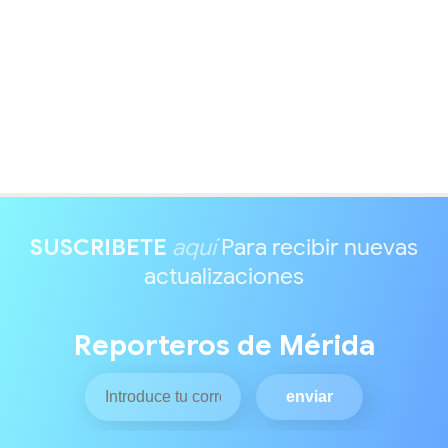
SUSCRIBETE
aquí
Para recibir nuevas
actualizaciones
Reporteros de Mérida