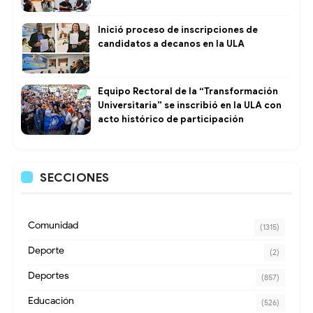
Inició proceso de inscripciones de
candidatos a decanos en la ULA
Equipo Rectoral de la “Transformación
Universitaria” se inscribió en la ULA con
acto histórico de participación
SECCIONES
Comunidad
(1315)
Deporte
(2)
Deportes
(857)
Educación
(526)