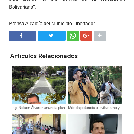
Bolivariana".
Prensa Alcaldía del Municipio Libertador
SHARE
SHARE
Artículos Relacionados
Ing. Nelson Álvarez anuncia plan
Mérida potencia el aviturismo y
de trabajo para la recuperación
la conservación ambiental
de la Plaza Bolívar de Mérida