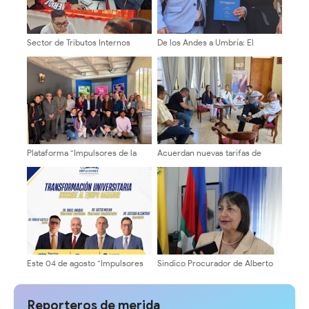
Sector de Tributos Internos
De los Andes a Umbría: El
Mérida fortalece la atención
merideño que se vistió de laurel
presencial y promueve la
en Italia descifrando el origen
cultura tributaria en la entidad
de la arepa andina
Plataforma “Impulsores de la
Acuerdan nuevas tarifas de
Transformación Universitaria”
transporte público a partir del 1°
recorre facultades y escuelas
de agosto, 200Bs Urbano, 230Bs
de la ULA
intermedio y 260Bs largo
Este 04 de agosto “Impulsores
Sindico Procurador de Alberto
de la Transformación
Adriani: "Piques fangueros era
Universitaria” formalizará
responsabilidad exclusiva de sus
inscripción del equipo rectoral
promotores
Reporteros de merida