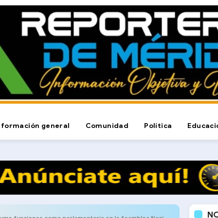
nformación general
Comunidad
Política
Educaci
N
nciones como parlamentaria en la Asamblea Nacional por el estado Mérida