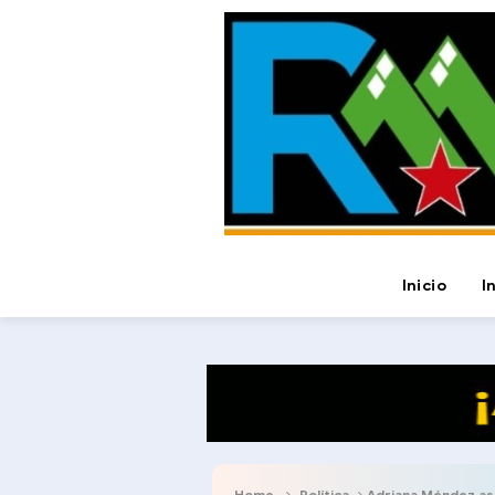
Inicio
I
Home
Política
​Adriana Méndez asume fu