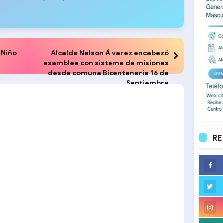
 Niño
Alcalde Nelson Álvarez encabezó
asamblea con sistema de misiones
n
desde comuna Bicentenaria 16 de
Septiembre
RE