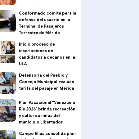
Conformado comité para la
defensa del usuario en la
Terminal de Pasajeros
Terrestre de Mérida
Inició proceso de
inscripciones de
candidatos a decanos en la
ULA
Defensoría del Pueblo y
Concejo Municipal evalúan
tarifa del pasaje en Mérida
Plan Vacacional "Venezuela
Ríe 2026" brinda recreación
y cultura a niños del
municipio Libertador
Campo Elías consolida plan