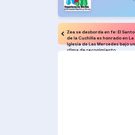
Zea se desborda en fe: El Santo
de la Cuchilla es honrado en La
Iglesia de Las Mercedes bajo u
clima de recogimiento