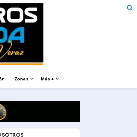
ón
Zonas
Más +
OSOTROS