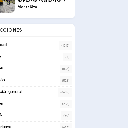
de bacheo en el sector La
Montañita
ECCIONES
dad
(1315)
e
(2)
es
(857)
ión
(526)
ción general
(6635)
es
(253)
ON
(30)
ricana
(625)