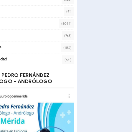
(91)
(6044)
(763)
s
(1159)
idad
(681)
 PEDRO FERNÁNDEZ
OGO - ANDRÓLOGO