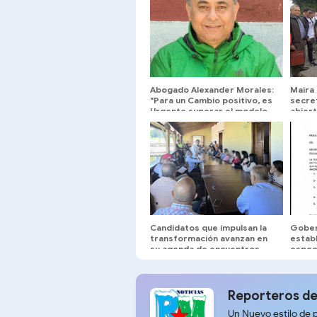
Abogado Alexander Morales:
Maira 
"Para un Cambio positivo, es
secret
Urgente superar el modelo
abier
Centralizado del Estado
Comunal"
Candidatos que impulsan la
Gober
transformación avanzan en
establ
su agenda de encuentros
especi
universitarios
Plan 
Reporteros de
Un Nuevo estilo de 