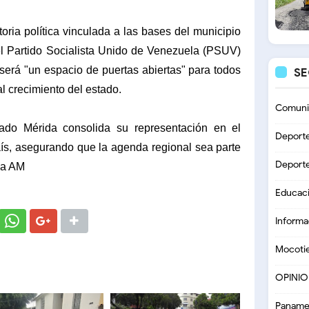
oria política vinculada a las bases del municipio
el Partido Socialista Unido de Venezuela (PSUV)
será "un espacio de puertas abiertas" para todos
S
l crecimiento del estado.
Comuni
tado Mérida consolida su representación en el
Deport
aís, asegurando que la agenda regional sea parte
Deport
sa AM
Educac
Informa
Mocoti
OPINI
Paname