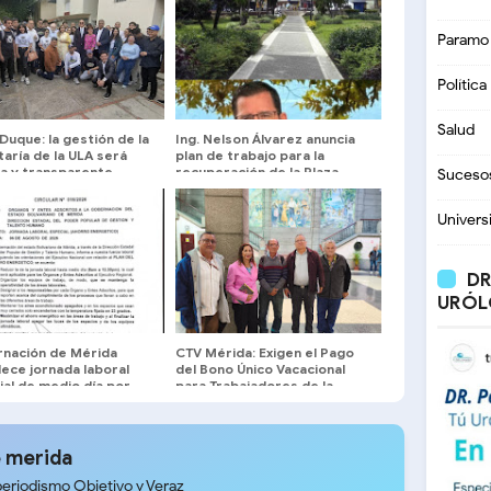
Paramo
Política
Salud
Duque: la gestión de la
Ing. Nelson Álvarez anuncia
aría de la ULA será
plan de trabajo para la
ta y transparente
recuperación de la Plaza
Suceso
Bolívar de Mérida
Univers
DR
URÓL
nación de Mérida
CTV Mérida: Exigen el Pago
ece jornada laboral
del Bono Único Vacacional
al de medio día por
para Trabajadores de la
de Ahorro Energético
Gobernación
 merida
periodismo Objetivo y Veraz