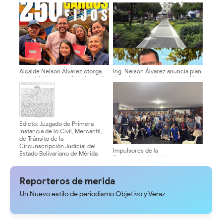
rehabilitar vialidad agrícola en el
recorre facultades y escuelas
sector Bejuquero
de la ULA
Alcalde Nelson Álvarez otorga
Ing. Nelson Álvarez anuncia plan
titularidad a 250 trabajadores de
de trabajo para la recuperación
la municipalidad
de la Plaza Bolívar de Mérida
Edicto: Juzgado de Primera
Instancia de lo Civil, Mercantil,
de Tránsito de la
Circunscripción Judicial del
Impulsores de la
Estado Bolivariano de Mérida
Transformación Universitaria
sede Tovar
activan estructura electoral en
facultades y núcleos
Reporteros de merida
Un Nuevo estilo de periodismo Objetivo y Veraz