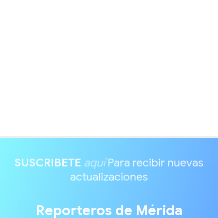
SUSCRIBETE
aquí
Para recibir nuevas
actualizaciones
Reporteros de Mérida