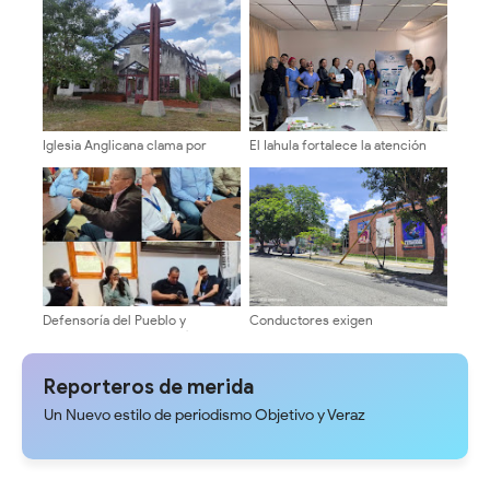
quienes más lo necesitan
Iglesia Anglicana clama por
El Iahula fortalece la atención
apoyo solidario para culminar su
neonatal con capacitación
templo en Mérida
técnica multidisciplinaria
Defensoría del Pueblo y
Conductores exigen
Concejo Municipal evalúan tarifa
intervención urgente por poste
del pasaje en Mérida
a punto de colapsar en la
Avenida Las Américas
Reporteros de merida
Un Nuevo estilo de periodismo Objetivo y Veraz