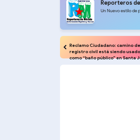
Reporteros de
Un Nuevo estilo de 
Reclamo Ciudadano: camino de
registro civil está siendo usad
como “baño público” en Santa 