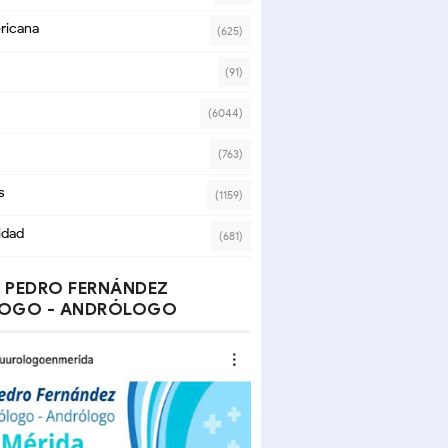
ricana
(625)
(91)
(6044)
(763)
s
(1159)
idad
(681)
 PEDRO FERNÁNDEZ
OGO - ANDRÓLOGO