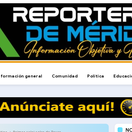
nformación general
Comunidad
Política
Educaci
N
ties
Primer reloj solar de Tovar