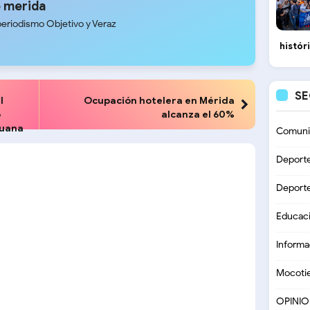
 merida
periodismo Objetivo y Veraz
histór
S
l
Ocupación hotelera en Mérida
o
alcanza el 60%
Juana
Comuni
Deport
Deport
Educac
Informa
Mocoti
OPINI