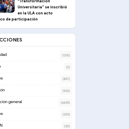
“Transformación
Universitaria” se inscribió
en la ULA con acto
ico de participación
ECCIONES
dad
(1315)
e
(2)
es
(857)
ión
(526)
ción general
(6635)
es
(253)
ON
(30)