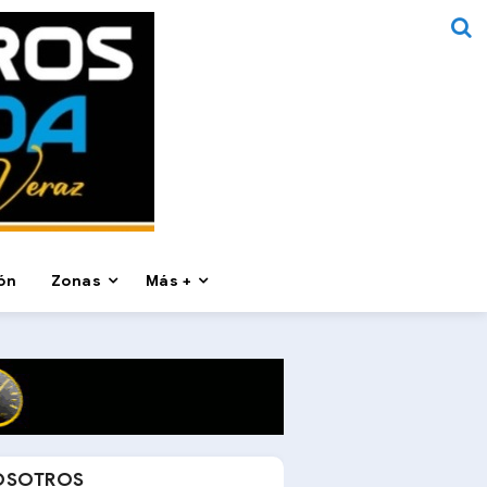
ón
Zonas
Más +
OSOTROS