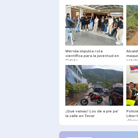
Mérida impulsa ruta
Alcald
científica para la juventud en
maqui
Cidata
rehabi
en el
¡Qué vainas! Los de a pie pa'
Policí
la calle en Tovar
Libert
«Vaca
en Mé