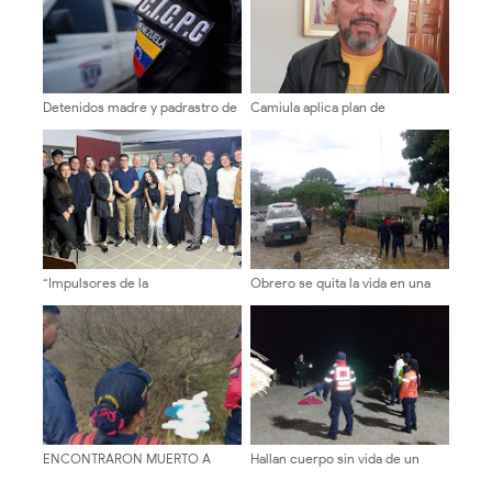
Detenidos madre y padrastro de
Camiula aplica plan de
tres niños por trato cruel en
contingencia para el área de
Obispo Ramos de Loras
Emergencia ante temporada
vacacional
“Impulsores de la
Obrero se quita la vida en una
Transformación Universitaria”
finca
sostuvieron encuentros en la
ULA sobre autonomía y
sostenibilidad
ENCONTRARON MUERTO A
Hallan cuerpo sin vida de un
JOVEN EN LA RANCHERIA DE
hombre en Palmarito
EJIDO