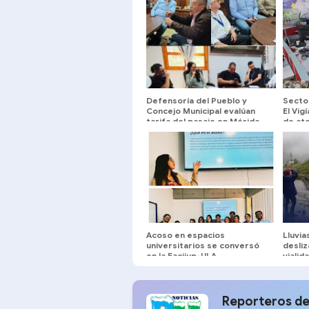
Defensoría del Pueblo y
Secto
Concejo Municipal evalúan
El Vig
tarifa del pasaje en Mérida
de ate
Acoso en espacios
Lluvi
universitarios se conversó
desliz
en la Facijup-ULA
vialid
Quint
Reporteros de