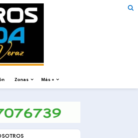
ón
Zonas
Más +
OSOTROS