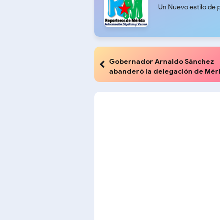
Un Nuevo estilo de 
Gobernador Arnaldo Sánchez
abanderó la delegación de Mér