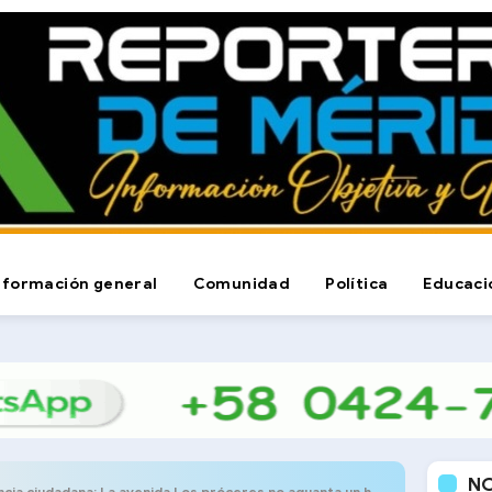
nformación general
Comunidad
Política
Educaci
N
ia ciudadana: La avenida Los próceres no aguanta un hueco más