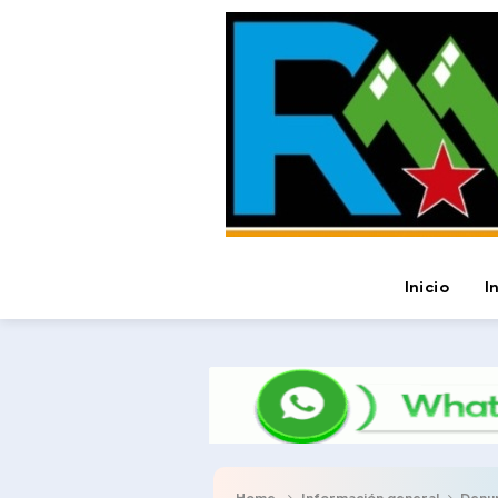
Inicio
I
Home
Información general
Denunc