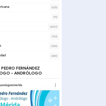
ricana
(625)
(91)
(6041)
(763)
s
(1159)
idad
(680)
 PEDRO FERNÁNDEZ
OGO - ANDRÓLOGO