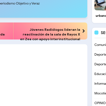
periodismo Objetivo y Veraz
urbano
Jóvenes Radiólogos lideran la
S
ida
reactivación de la sala de Rayos X
en Zea con apoyo interinstitucional
Comuni
Deport
Deport
Educac
Informa
Mocoti
OPINI