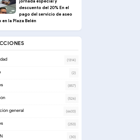
jornada especial y
descuento del 20% En el
pago del servicio de aseo
 en la Plaza Belén
ECCIONES
dad
(1314)
e
(2)
es
(857)
ión
(526)
ción general
(6633)
es
(253)
ON
(30)