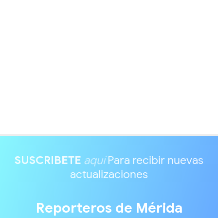
SUSCRIBETE
aquí
Para recibir nuevas
actualizaciones
Reporteros de Mérida