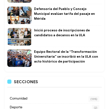
Defensoría del Pueblo y Concejo
Municipal evalúan tarifa del pasaje en
Mérida
Inició proceso de inscripciones de
candidatos a decanos en la ULA
Equipo Rectoral de la “Transformación
Universitaria” se inscribió en la ULA con
acto histórico de participación
SECCIONES
Comunidad
(1315)
Deporte
(2)