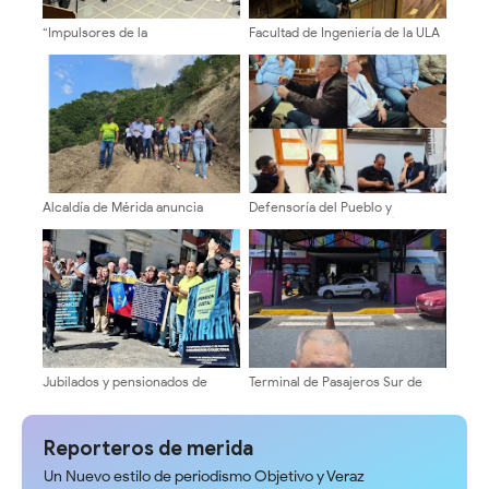
“Impulsores de la
Facultad de Ingeniería de la ULA
Transformación Universitaria”
celebró 94 años de su creación
sostuvieron encuentros en la
ULA sobre autonomía y
sostenibilidad
Alcaldía de Mérida anuncia
Defensoría del Pueblo y
cierre total del paso vehicular
Concejo Municipal evalúan tarifa
en el sector El Cafetal por 15
del pasaje en Mérida
días
Jubilados y pensionados de
Terminal de Pasajeros Sur de
Cantv en Mérida exigen mejoras
Mérida se mantiene 100% activo
salariales y servicios médicos
para recibir a turistas
Reporteros de merida
Un Nuevo estilo de periodismo Objetivo y Veraz