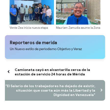
dignos.
Vente Zea inicia nueva etapa
Mauriam Zamudia asume la Zona
organizativa de cara a la
Educativa del estado Mérida
transformación nacional y la
como nueva directora
renovación de poderes
Reporteros de merida
Un Nuevo estilo de periodismo Objetivo y Veraz
Camioneta cayó en alcantarilla cerca de la
estación de servicio 24 horas de Mérida
"El Salario de los trabajadores ha dejado de existir,
situación que coarta aún más la Libertad y la
Dignidad en Venezuela"