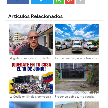
SHARE
SHARE
Artículos Relacionados
Magisterio merideño en alerta:
Gestión municipal reactiva tres
Denuncian "Operación
ambulancias para optimizar la
Morrocoy" en jubilaciones
atención médica y traslados en
Sucre del Zulia
La Coalición Sindical convoca a
Proponen doble turno para la
los maestros merideños
reapertura del Liceo Fray Juan
"¡QUÉDATE EN TU CASA!", este
Ramos de Lora en Los Sauzales
10 de junio para exigir salarios