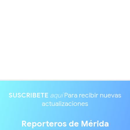
SUSCRIBETE
aquí
Para recibir nuevas
actualizaciones
Reporteros de Mérida