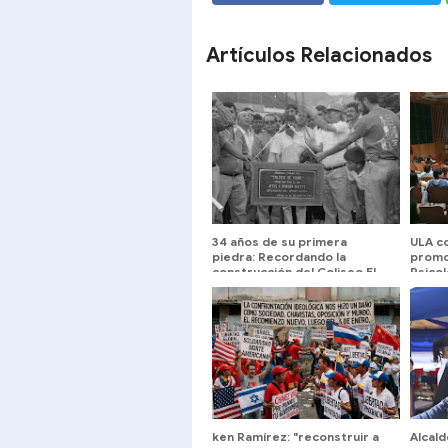
SHARE
SHARE
Artículos Relacionados
34 años de su primera
ULA c
piedra: Recordando la
promo
construcción del Coliseo El
Psicol
Llano de Tovar
ken Ramírez: "reconstruir a
Alcal