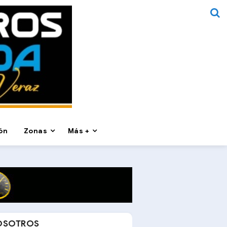
ón
Zonas
Más +
OSOTROS