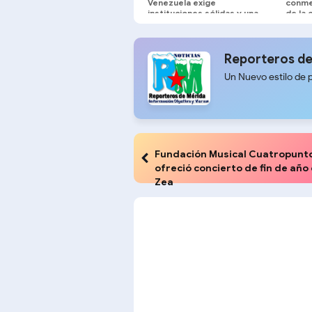
Venezuela exige
conme
instituciones sólidas y una
de la 
agenda centrada en el
solem
interés nacional"
Reporteros de
Un Nuevo estilo de 
Fundación Musical Cuatropunt
ofreció concierto de fin de año
Zea