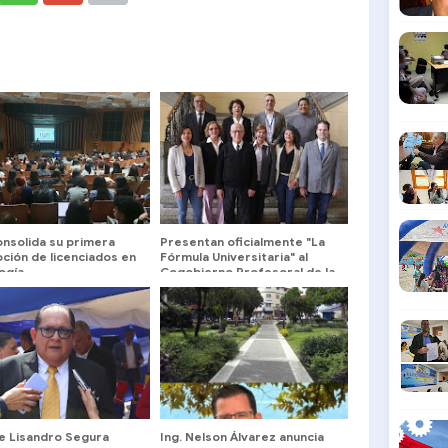
onsolida su primera
Presentan oficialmente "La
ción de licenciados en
Fórmula Universitaria" al
ogía
Cogobierno Profesoral de la
ULA ​
de Lisandro Segura
Ing. Nelson Álvarez anuncia