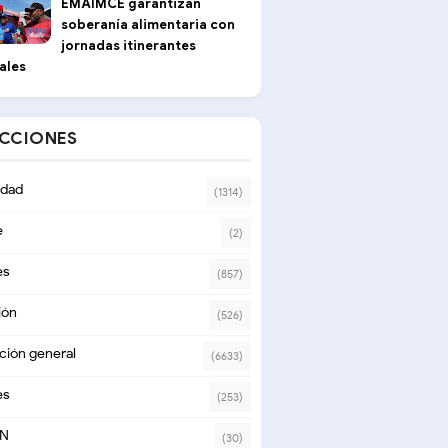
EMAIMCE garantizan
soberanía alimentaria con
jornadas itinerantes
ales
ECCIONES
dad
(1314)
e
(2)
es
(857)
ión
(526)
ción general
(6633)
es
(253)
ON
(30)