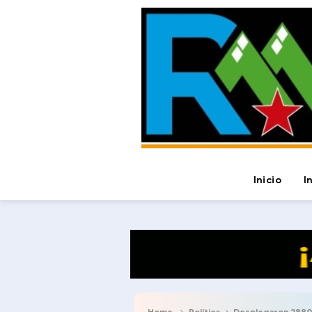
Inicio
I
Home
Política
Desplegaron 2880 fun