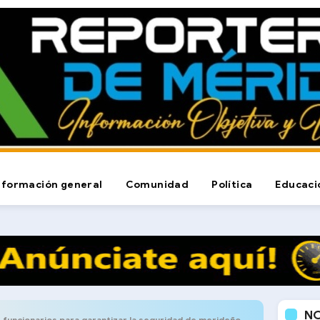
nformación general
Comunidad
Política
Educaci
N
cionarios para garantizar la seguridad de merideños y turistas