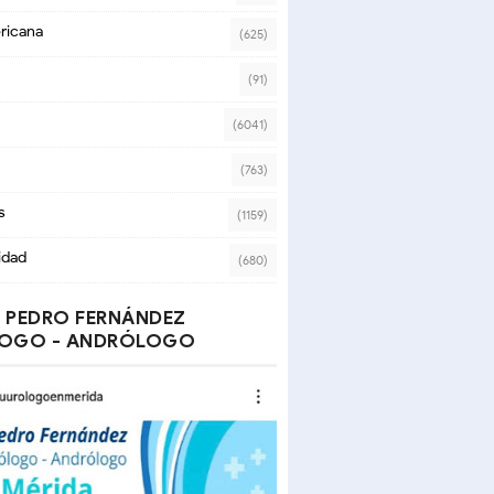
ricana
(625)
(91)
(6041)
(763)
s
(1159)
idad
(680)
 PEDRO FERNÁNDEZ
OGO - ANDRÓLOGO