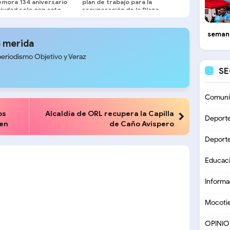
mora 134 aniversario
plan de trabajo para la
ciudad solo con acto
recuperación de la Plaza
ne
Bolívar de Mérida
seman
 merida
periodismo Objetivo y Veraz
S
Comuni
os
Alcaldía de ORL recupera la Capilla
Deport
 en
de Caño Avispero
Deport
Educac
Informa
Mocoti
OPINI