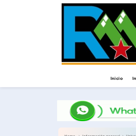
Inicio
I
Home
Información general
Unive