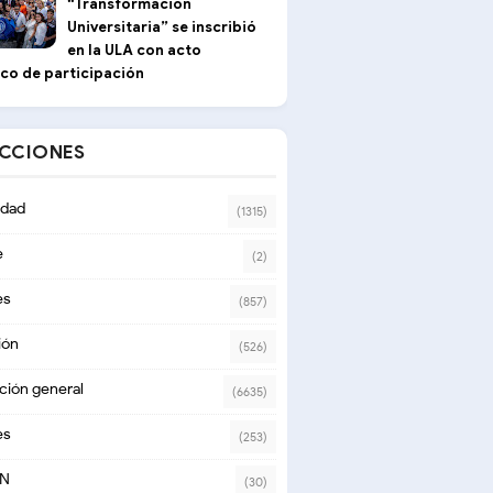
“Transformación
Universitaria” se inscribió
en la ULA con acto
ico de participación
ECCIONES
dad
(1315)
e
(2)
es
(857)
ión
(526)
ción general
(6635)
es
(253)
ON
(30)