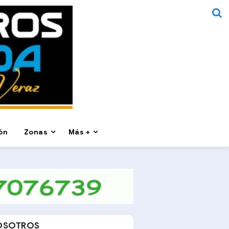
ón
Zonas
Más +
OSOTROS