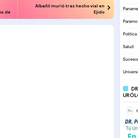
Albañil murió tras hecho vial en
Paname
os de
Ejido
Paramo
Política
Salud
Suceso
Univers
DR
URÓL