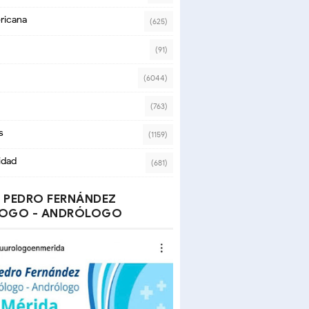
ricana
(625)
(91)
(6044)
(763)
s
(1159)
idad
(681)
 PEDRO FERNÁNDEZ
OGO - ANDRÓLOGO