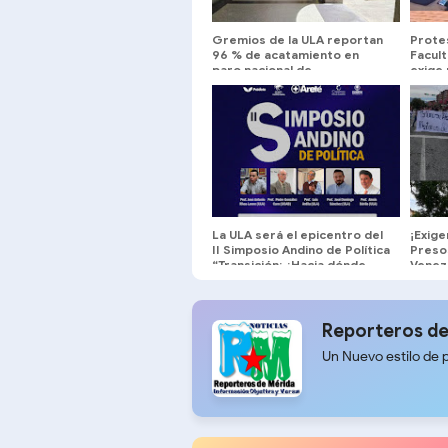
Gremios de la ULA reportan
Protes
96 % de acatamiento en
Facul
paro nacional de
exige
trabajadores
caso 
La ULA será el epicentro del
¡Exige
II Simposio Andino de Política
Presos
“Transición: ¿Hacia dónde
Venezu
vamos?”
Movimi
ULA M
Reporteros de
Un Nuevo estilo de 