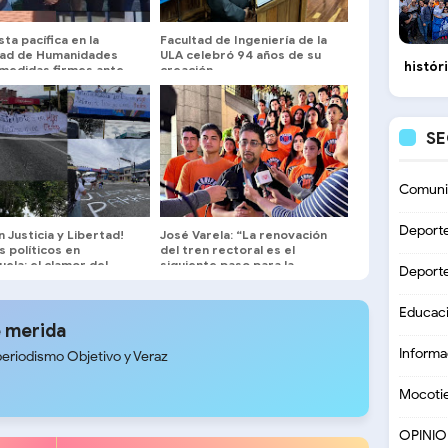
ta pacífica en la
Facultad de Ingeniería de la
tad de Humanidades
ULA celebró 94 años de su
histór
 medidas firmes ante
creación
de acoso
S
Comuni
Deport
n Justicia y Libertad!
José Varela: “La renovación
 políticos en
del tren rectoral es el
ela: el clamor del
siguiente paso para la
Deport
ento Estudiantil de la
reinstitucionalización de la
érida
ULA”
Educac
 merida
Informa
periodismo Objetivo y Veraz
Mocoti
OPINI