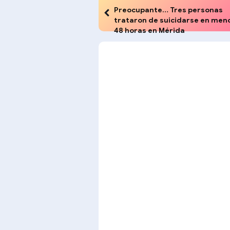
Preocupante… Tres personas
trataron de suicidarse en men
48 horas en Mérida