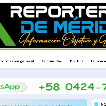
nformación general
Comunidad
Política
Educaci
N
rsidad
ULA mantiene suspensión de actividades