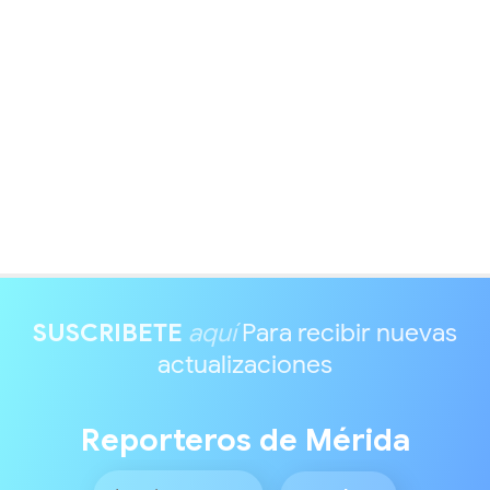
SUSCRIBETE
aquí
Para recibir nuevas
actualizaciones
Reporteros de Mérida