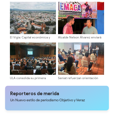
Fórmula Universitaria" al
posición contundente por el
Cogobierno Profesoral de la
cambio y la
ULA ​
reinstitucionalización de
Venezuela
El Vigía: Capital económica y
Alcalde Nelson Álvarez enviará
motor del dinamismo regional
3200 kilos de rubros a La Guaira
ULA consolida su primera
Seniat refuerzan orientación
promoción de licenciados en
tributaria a emprendedores
Psicología
mediante verificaciones y
charlas educativas en Mérida
Reporteros de merida
Un Nuevo estilo de periodismo Objetivo y Veraz