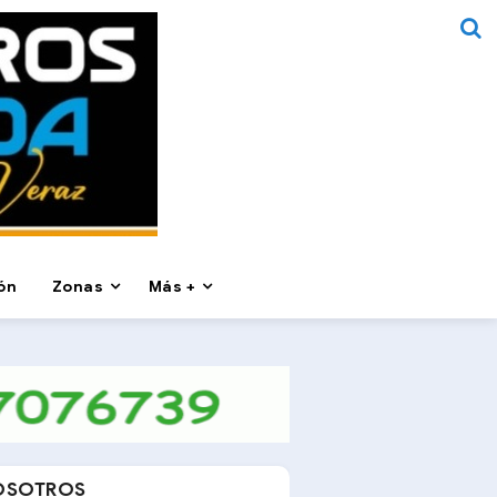
ón
Zonas
Más +
OSOTROS