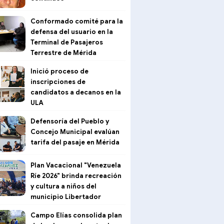
Conformado comité para la
defensa del usuario en la
Terminal de Pasajeros
Terrestre de Mérida
Inició proceso de
inscripciones de
candidatos a decanos en la
ULA
Defensoría del Pueblo y
Concejo Municipal evalúan
tarifa del pasaje en Mérida
Plan Vacacional "Venezuela
Ríe 2026" brinda recreación
y cultura a niños del
municipio Libertador
Campo Elías consolida plan