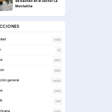
de bacheo en el sector La
Montañita
ECCIONES
dad
(1315)
e
(2)
es
(857)
ión
(526)
ción general
(6635)
es
(253)
ON
(30)
ricana
(625)