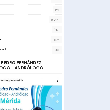
(91)
(6044)
(763)
s
(1159)
idad
(681)
 PEDRO FERNÁNDEZ
OGO - ANDRÓLOGO