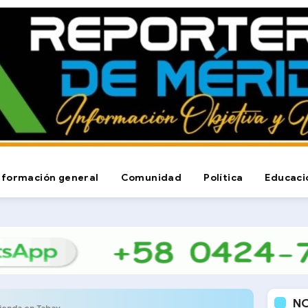
nformación general
Comunidad
Política
Educaci
N
ienda en Tabay