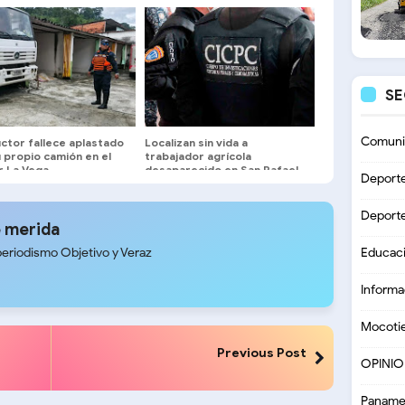
S
Comuni
ctor fallece aplastado
Localizan sin vida a
 propio camión en el
trabajador agrícola
r La Vega
desaparecido en San Rafael
Deport
de Mucuchíes
Deport
 merida
periodismo Objetivo y Veraz
Educac
Informa
Mocoti
Previous Post
OPINI
Paname