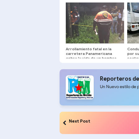
Rangel
Arrollamiento fatal en la
Condu
carretera Panamericana
por su
cobra la vida de un hombre
secto
de 32 años
Reporteros de
Un Nuevo estilo de 
Next Post