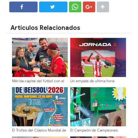
SHARE
SHARE
Artículos Relacionados
Mérida capital del fútbol con el
Un empate de ultima hora:
Mundialito por la Paz y la Vida
Estudiantes 2 Caracas 2
2026
El Trofeo del Clásico Mundial de
El Campeón de Campeones,
Béisbol llega a Mérida este
Matías Alejandro Lacruz