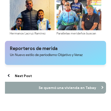
miércoles
Ramírez, conquista el bronce en
Siberia, Rusia
Hermanos Lacruz Ramírez
Paratletas merideños buscan
representarán a Venezuela en el
clasificación internacional en
Mundial de Ajedrez en Siberia
Caracas
Reporteros de merida
Un Nuevo estilo de periodismo Objetivo y Veraz
Next Post
Se quemó una vivienda en Tabay