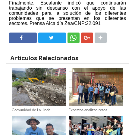
Finalmente, Escalante indicó que continuarán
trabajando sin descanso con el apoyo de las
comunidades para la solución de los diferentes
problemas que se presentan en los diferentes
sectores. Prensa Alcaldía Zea/CNP:22.091
SHARE
SHARE
Artículos Relacionados
Comunidad de La Linda
Expertos analizan retos
consolida la canalización del río
tributarios y perspectivas
junto al Poder Popular
económicas 2026-2027 en la
ULA