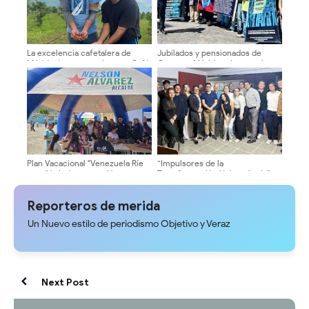
La excelencia cafetalera de
Jubilados y pensionados de
Mérida destaca en “Lara es Café
Cantv en Mérida exigen mejoras
2026”
salariales y servicios médicos
Plan Vacacional "Venezuela Ríe
“Impulsores de la
2026" brinda recreación y
Transformación Universitaria”
cultura a niños del municipio
sostuvieron encuentros en la
Libertador
ULA sobre autonomía y
Reporteros de merida
sostenibilidad
Un Nuevo estilo de periodismo Objetivo y Veraz
Next Post