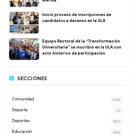
Mérida
Inició proceso de inscripciones de
candidatos a decanos en la ULA
Equipo Rectoral de la “Transformación
Universitaria” se inscribió en la ULA con
acto histórico de participación
SECCIONES
Comunidad
(1315)
Deporte
(2)
Deportes
(857)
Educación
(526)