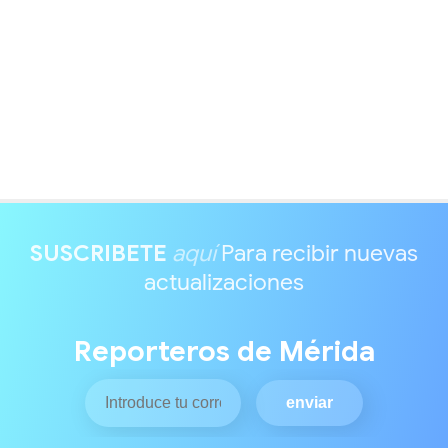
SUSCRIBETE
aquí
Para recibir nuevas
actualizaciones
Reporteros de Mérida