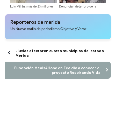
Luis Millán: más de 23 millones
Denuncian deterioro de la
de dólares en recursos y Mérida
vialidad en La Pedregosa Alta
sumida entre oscuridad y
tras trabajos de tuberías de
huecos
aguas blancas
Reporteros de merida
Un Nuevo estilo de periodismo Objetivo y Veraz
Lluvias afectaron cuatro municipios del estado
Mérida
Fundación Meals4Hope en Zea dio a conocer el
proyecto Respirando Vida