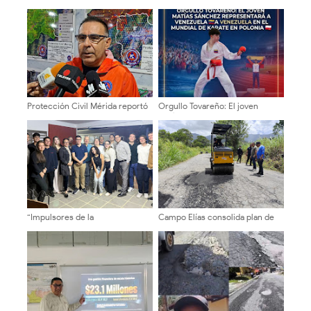
Protección Civil Mérida reportó
Orgullo Tovareño: El joven
afectaciones leves en cinco
Matías Sánchez representará a
municipios
Venezuela en el Mundial de
Karate en Polonia
“Impulsores de la
Campo Elías consolida plan de
Transformación Universitaria”
bacheo en el sector La
sostuvieron encuentros en la
Montañita
ULA sobre autonomía y
sostenibilidad