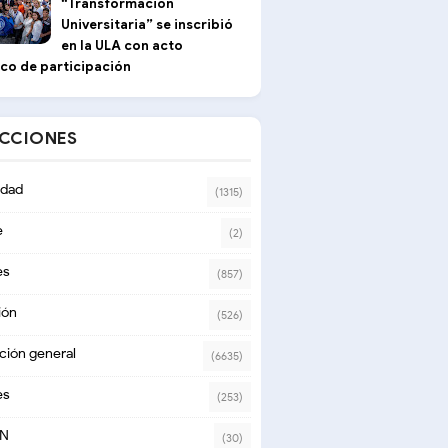
“Transformación
Universitaria” se inscribió
en la ULA con acto
ico de participación
ECCIONES
dad
(1315)
e
(2)
es
(857)
ión
(526)
ción general
(6635)
es
(253)
ON
(30)