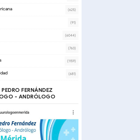
ricana
(625)
(91)
(6044)
(763)
s
(1159)
idad
(681)
 PEDRO FERNÁNDEZ
OGO - ANDRÓLOGO