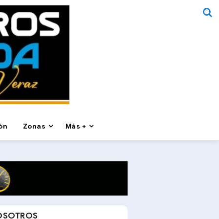
ón
Zonas
Más +
OSOTROS