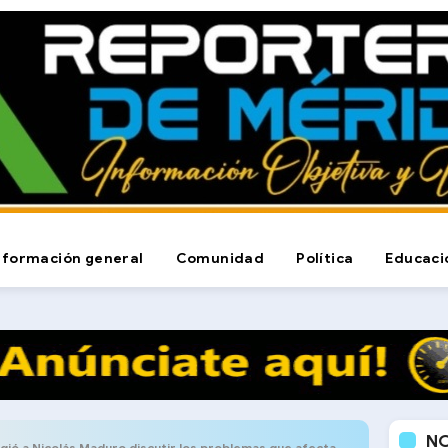
nformación general
Comunidad
Política
Educaci
N
Nicolás Maduro discutir los problemas que afectan a la población venezolana