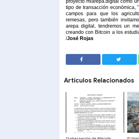
proyecto miarepa.digital como u
tipo de transacción económica,
campos para que los agriculto
remesas, pero también invitam
arepa digital, tendremos un m
creando con Bitcoin a los estudi
/
José Rojas
SHARE
SHARE
Artículos Relacionados
Gobernación de Mérida
El Vig