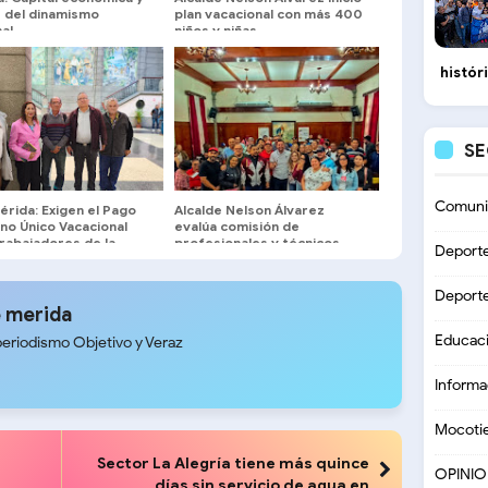
 del dinamismo
plan vacacional con más 400
al
niños y niñas
histór
S
Comuni
rida: Exigen el Pago
Alcalde Nelson Álvarez
no Único Vacacional
evalúa comisión de
rabajadores de la
profesionales y técnicos
Deport
nación
local
Deport
 merida
Educac
periodismo Objetivo y Veraz
Informa
Mocoti
Sector La Alegría tiene más quince
OPINI
días sin servicio de agua en