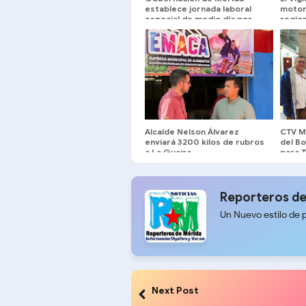
establece jornada laboral
motor
especial de medio día por
region
Plan de Ahorro Energético
Alcalde Nelson Álvarez
CTV Mé
enviará 3200 kilos de rubros
del Bo
a La Guaira
para T
Gober
Reporteros de
Un Nuevo estilo de 
Next Post