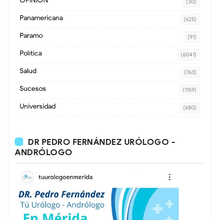
OPINION
(30)
Panamericana
(625)
Paramo
(91)
Política
(6041)
Salud
(763)
Sucesos
(1159)
Universidad
(680)
DR PEDRO FERNÁNDEZ URÓLOGO -
ANDRÓLOGO