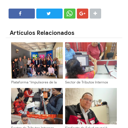
SHARE
SHARE
Artículos Relacionados
Plataforma “Impulsores de la
Sector de Tributos Internos
Transformación Universitaria”
Mérida fortalece la cultura
recorre facultades y escuelas
tributaria con jornadas de
de la ULA
orientación a servidores
públicos y contribuyentes
Sector de Tributos Internos
Sindicato de Salud anunció