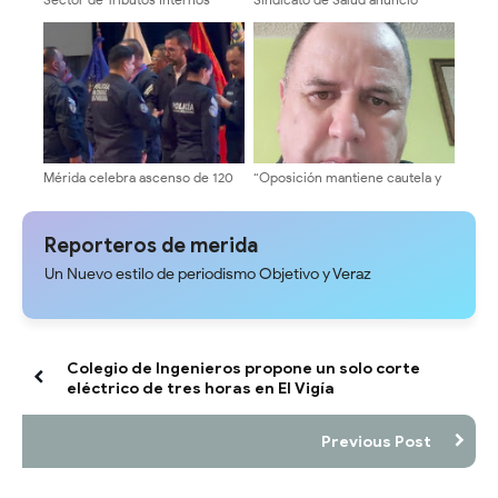
Mérida fortalece la atención
cronograma de pago del bono
presencial y promueve la
único de 46.000 bolívares
cultura tributaria en la entidad
Mérida celebra ascenso de 120
“Oposición mantiene cautela y
funcionarios de la PNB
exige elecciones presidenciales
en eventuales negociaciones”
Reporteros de merida
Un Nuevo estilo de periodismo Objetivo y Veraz
Colegio de Ingenieros propone un solo corte
eléctrico de tres horas en El Vigía
Previous Post