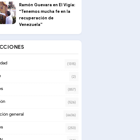
Ramón Guevara en El Vigía:
“Tenemos mucha fe en la
recuperación de
Venezuela”
ECCIONES
dad
(1315)
e
(2)
es
(857)
ión
(526)
ción general
(6636)
es
(253)
ON