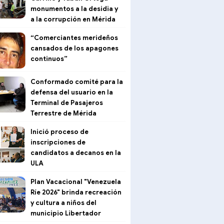
monumentos a la desidia y
a la corrupción en Mérida
“Comerciantes merideños
cansados de los apagones
continuos”
Conformado comité para la
defensa del usuario en la
Terminal de Pasajeros
Terrestre de Mérida
Inició proceso de
inscripciones de
candidatos a decanos en la
ULA
Plan Vacacional "Venezuela
Ríe 2026" brinda recreación
y cultura a niños del
municipio Libertador