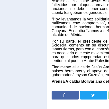
Asimismo, el alcalde Jesús Ar
fallecidos por ataques armado
ancianos, no deben tener cond
cuenta los gobiernos genocidas, 
“Hoy levantamos la voz solidari
ratificamos este compromiso”, 
comunidad de naciones hermana
Guayana Esequiba “vamos a defen
alcalde de Mérida.
Por su parte, el presidente de
Scioscia, comentó en su discu
tantas tierras, pero con el coraz
es necesario que este movimient
para que todos comprendan est
territorio al pueblo Árabe Palesti
Finalmente el alcalde Jesús Ara
países hermanos y el apoyo de
gobernador Jehyson Guzmán, en 
Prensa Alcaldía Bolivariana del
SHARE
SHARE