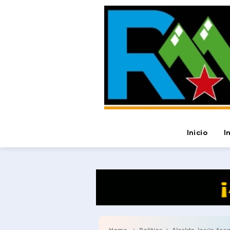
Inicio
I
Home
Política
Alcalde Jesús Araque acompañó