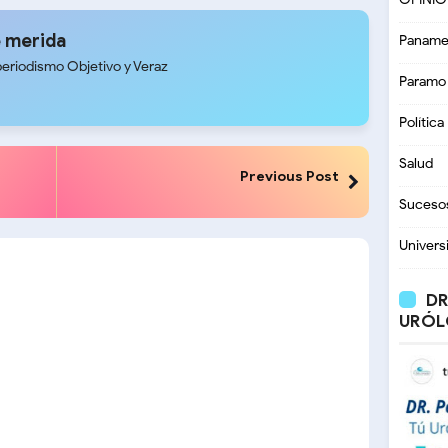
 merida
Paname
periodismo Objetivo y Veraz
Paramo
Política
Salud
Previous Post
Suceso
Univers
DR
URÓL