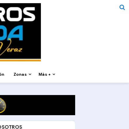
ón
Zonas
Más +
OSOTROS