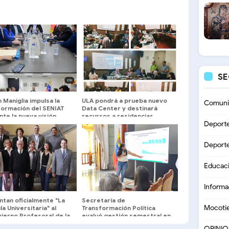
S
Maniglia impulsa la
ULA pondrá a prueba nuevo
Comuni
formación del SENIAT
Data Center y destinará
te la nueva visión
recursos a residencias
junto a gremios
estudiantiles
Deport
os y tributarios
Deport
Educac
Informa
ntan oficialmente "La
Secretaría de
Mocoti
a Universitaria" al
Transformación Política
ierno Profesoral de la
evaluó gestión semestral en
Mérida
OPINI