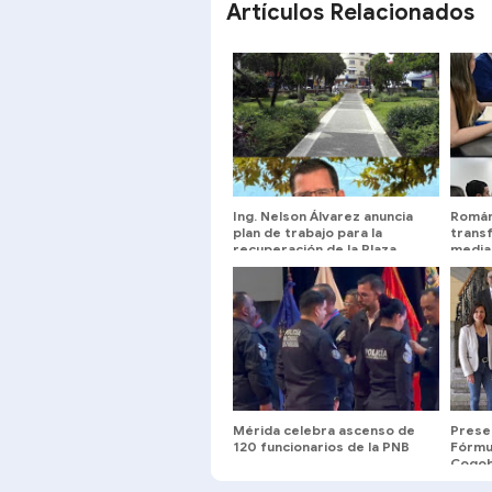
Artículos Relacionados
Ing. Nelson Álvarez anuncia
Román 
plan de trabajo para la
trans
recuperación de la Plaza
median
Bolívar de Mérida
MODA 
técnic
Mérida celebra ascenso de
Prese
120 funcionarios de la PNB
Fórmul
Cogob
ULA ​