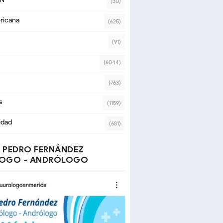
(30)
ricana
(625)
(91)
(6044)
(763)
s
(1159)
idad
(681)
 PEDRO FERNÁNDEZ
OGO - ANDRÓLOGO