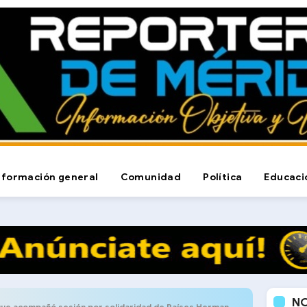
nformación general
Comunidad
Política
Educaci
N
 sesión por solidaridad de Países Hermanos con Palestina y por la defensa del Esequibo