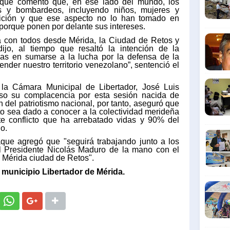
aque comentó que, en ese lado del mundo, los
s y bombardeos, incluyendo niños, mujeres y
ición y que ese aspecto no lo han tomado en
porque ponen por delante sus intereses.
a con todos desde Mérida, la Ciudad de Retos y
dijo, al tiempo que resaltó la intención de la
s en sumarse a la lucha por la defensa de la
der nuestro territorio venezolano”, sentenció el
 la Cámara Municipal de Libertador, José Luis
rso su complacencia por esta sesión nacida de
ón del patriotismo nacional, por tanto, aseguró que
o sea dado a conocer a la colectividad merideña
e conflicto que ha arrebatado vidas y 90% del
no.
que agregó que "seguirá trabajando junto a los
l Presidente Nicolás Maduro de la mano con el
Mérida ciudad de Retos".
 municipio Libertador de Mérida.