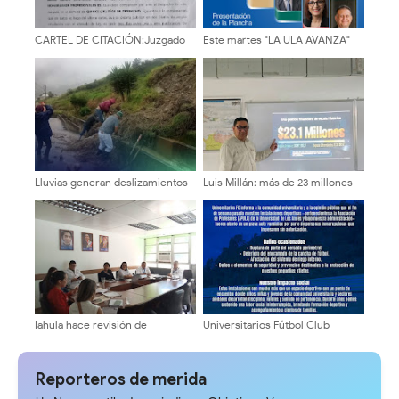
CARTEL DE CITACIÓN:Juzgado
Este martes "LA ULA AVANZA"
Primero de Primera Instancia en
presenta su plancha
lo Civil, Mercantil y del Tránsito
de la Circunscripción Judicial
del Estado Bolivariano de Mérida
Lluvias generan deslizamientos
Luis Millán: más de 23 millones
y afectan la vialidad en Cardenal
de dólares en recursos y Mérida
Quintero
sumida entre oscuridad y
huecos
Iahula hace revisión de
Universitarios Fútbol Club
normativas y proyecta metas
denuncia acto vandálico en sus
para el 2027
instalaciones deportivas
Reporteros de merida