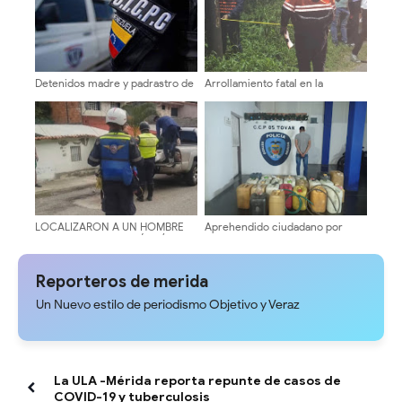
Detenidos madre y padrastro de
Arrollamiento fatal en la
tres niños por trato cruel en
carretera Panamericana cobra la
Obispo Ramos de Loras
vida de un hombre de 32 años
LOCALIZARON A UN HOMBRE
Aprehendido ciudadano por
MUERTO EN PLENA VÍA PÚBLICA
presunto contrabando de
DEL SECTOR LA DON PERUCHO
combustible en la vía hacia
DE MÉRIDA
Guaraque
Reporteros de merida
Un Nuevo estilo de periodismo Objetivo y Veraz
La ULA -Mérida reporta repunte de casos de
COVID-19 y tuberculosis