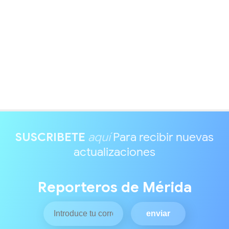
SUSCRIBETE
aquí
Para recibir nuevas
actualizaciones
Reporteros de Mérida