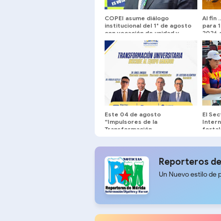
COPEI asume diálogo
Al fin
institucional del 1° de agosto
para 
con vocación de unidad y
2026 
exigencia de resultados
Aboga
concretos
Este 04 de agosto
El Sec
“Impulsores de la
Inter
Transformación
forta
Universitaria” formalizará
servid
inscripción del equipo
servi
rectoral
Reporteros de
Un Nuevo estilo de 