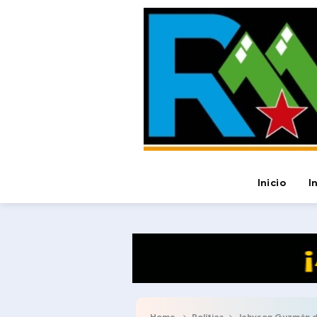
Inicio
I
Home
Política
Jehyson Guzmán di