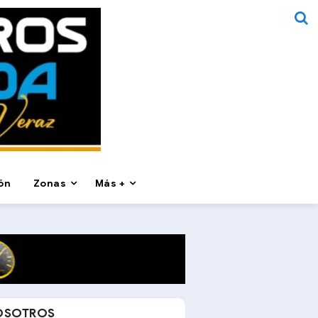
ón
Zonas
Más +
OSOTROS