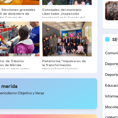
 … Elecciones gremiales
Concejales del municipio
10 de diciembre de
Libertador ¡Inspección
del Colegio de
territorial en la Cuesta del
dos de Mérida
Chama!
S
Comuni
tor de Tributos
Plataforma “Impulsores de
Deport
nos de Mérida
la Transformación
lece su labor como
Universitaria” recorre
ores públicos al
facultades y escuelas de la
Deport
cio del pueblo merideño
ULA
Educac
 merida
periodismo Objetivo y Veraz
Informa
Mocoti
OPINI