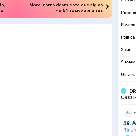
do,
Mora Izarra desmiente que siglas
mal
de AD sean devueltas
Paname
Paramo
Política
Salud
Suceso
Univers
DR
URÓL