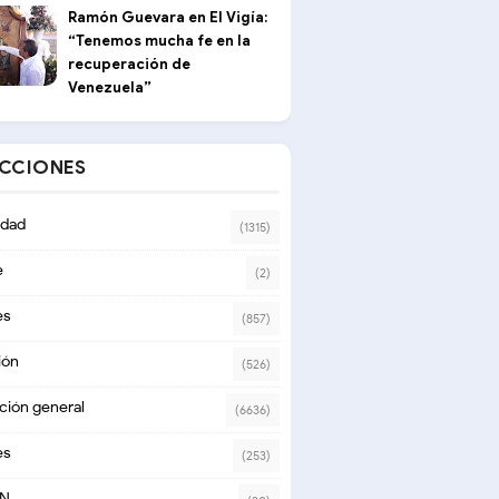
Ramón Guevara en El Vigía:
“Tenemos mucha fe en la
recuperación de
Venezuela”
ECCIONES
dad
(1315)
e
(2)
es
(857)
ión
(526)
ción general
(6636)
es
(253)
ON