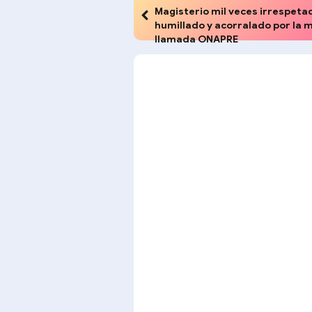
Magisterio mil veces irrespeta
humillado y acorralado por la 
llamada ONAPRE