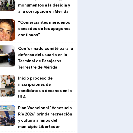
monumentos a la desidia y
a la corrupción en Mérida
“Comerciantes merideños
cansados de los apagones
continuos”
Conformado comité para la
defensa del usuario en la
Terminal de Pasajeros
Terrestre de Mérida
Inició proceso de
inscripciones de
candidatos a decanos en la
ULA
Plan Vacacional "Venezuela
Ríe 2026" brinda recreación
y cultura a niños del
municipio Libertador