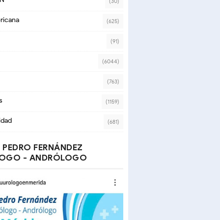
(30)
ricana
(625)
(91)
(6044)
(763)
s
(1159)
idad
(681)
 PEDRO FERNÁNDEZ
OGO - ANDRÓLOGO