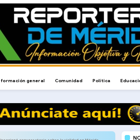
nformación general
Comunidad
Política
Educaci
N
reccionó conversatorio sobre la vialidad en Mérida