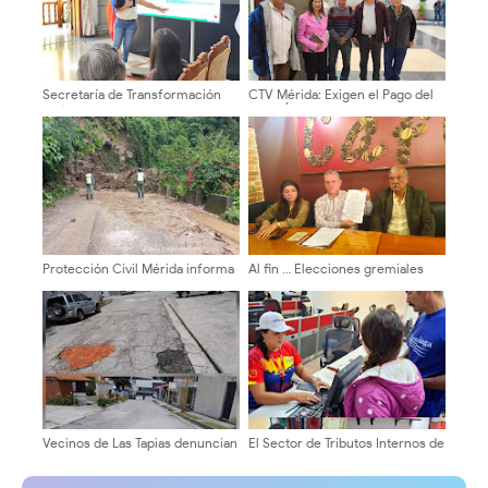
Secretaría de Transformación
CTV Mérida: Exigen el Pago del
Política evaluó gestión
Bono Único Vacacional para
semestral en Mérida
Trabajadores de la Gobernación
Protección Civil Mérida informa
Al fin … Elecciones gremiales
sobre afectaciones viales en el
para 10 de diciembre de 2026
Páramo
del Colegio de Abogados de
Mérida
Vecinos de Las Tapias denuncian
El Sector de Tributos Internos de
el abandono vial y exigen
Mérida fortalece su labor como
asfaltado urgente
servidores públicos al servicio