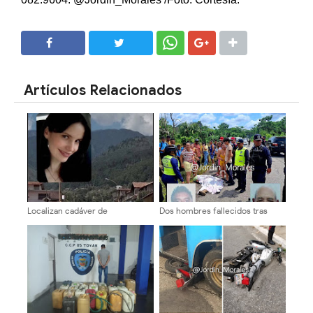
SHARE
SHARE
Artículos Relacionados
Localizan cadáver de
Dos hombres fallecidos tras
administradora en su residencia
hecho vial en Quebrada Blanca
en la urbanización La Mata