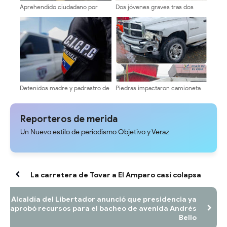
Aprehendido ciudadano por
Dos jóvenes graves tras dos
presunto contrabando de
hechos viales en Ejido
combustible en la vía hacia
Guaraque
Detenidos madre y padrastro de
Piedras impactaron camioneta
tres niños por trato cruel en
en la Local 008 de El Vigía -
Obispo Ramos de Loras
Mérida
Reporteros de merida
Un Nuevo estilo de periodismo Objetivo y Veraz
La carretera de Tovar a El Amparo casi colapsa
Alcaldía del Libertador anunció que presidencia ya
aprobó recursos para el bacheo de avenida Andrés
Bello