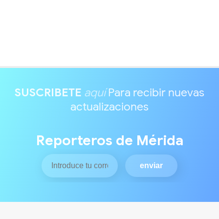
SUSCRIBETE
aquí
Para recibir nuevas
actualizaciones
Reporteros de Mérida