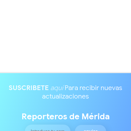
SUSCRIBETE
aquí
Para recibir nuevas
actualizaciones
Reporteros de Mérida