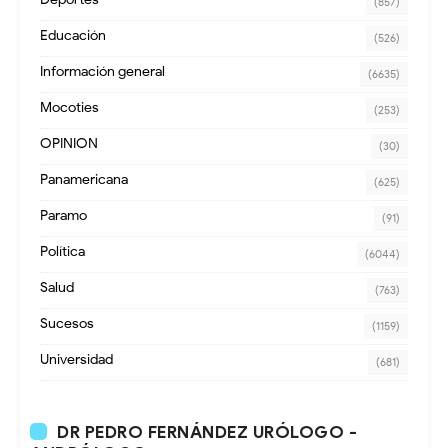
(857)
Educación
(526)
Información general
(6635)
Mocoties
(253)
OPINION
(30)
Panamericana
(625)
Paramo
(91)
Política
(6044)
Salud
(763)
Sucesos
(1159)
Universidad
(681)
DR PEDRO FERNÁNDEZ URÓLOGO -