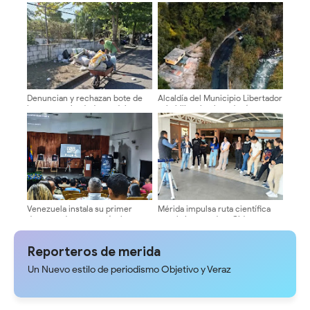
En el pago del servicio de aseo
Quintero
urbano en la Plaza Belén
Denuncian y rechazan bote de
Alcaldía del Municipio Libertador
basura en alrededores del
rehabilita el enlace Jesús
Terminal Vigíense
Manuel Gámez Arellano
Venezuela instala su primer
Mérida impulsa ruta científica
detector de astropartículas en
para la juventud en Cidata
los Andes
Reporteros de merida
Un Nuevo estilo de periodismo Objetivo y Veraz