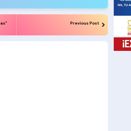
nas"
Previous Post