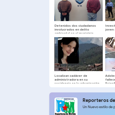
Detenidos dos ciudadanos
Invest
involucrados en delito
joven 
ambiental en el municipio
Rangel
Localizan cadáver de
Adole
administradora en su
fallec
residencia en la urbanización
Brice
La Mata
Reporteros de
Un Nuevo estilo de 