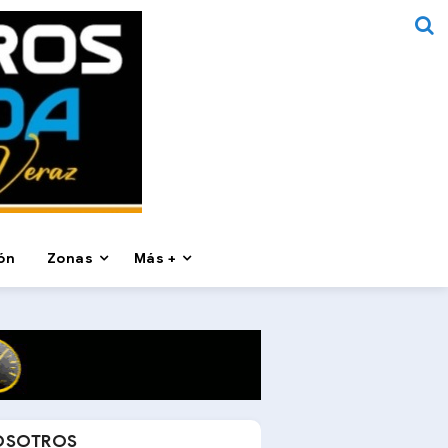
ón
Zonas
Más +
OSOTROS