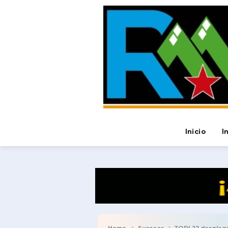
Inicio
I
Home
Sucesos
ZODI 22 desplegó 1