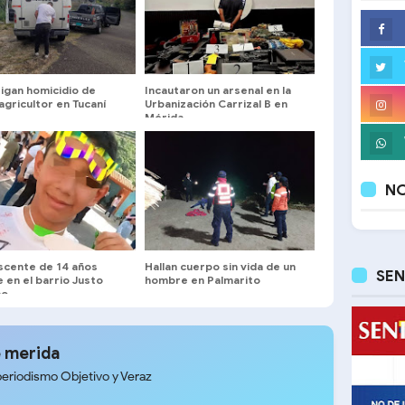
igan homicidio de
Incautaron un arsenal en la
agricultor en Tucaní
Urbanización Carrizal B en
Mérida
NO
scente de 14 años
Hallan cuerpo sin vida de un
SEN
e en el barrio Justo
hombre en Palmarito
ño
 merida
periodismo Objetivo y Veraz