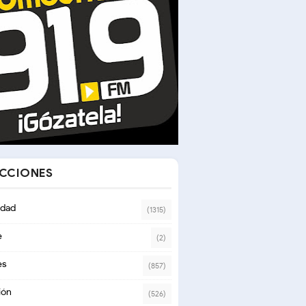
ECCIONES
dad
(1315)
e
(2)
es
(857)
ión
(526)