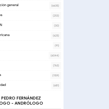
ción general
(6635)
es
(253)
ON
(30)
ricana
(625)
(91)
(6044)
(763)
s
(1159)
idad
(681)
 PEDRO FERNÁNDEZ
OGO - ANDRÓLOGO