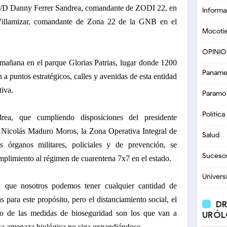
 G/D Danny Ferrer Sandrea, comandante de ZODI 22, en
Informa
Villamizar, comandante de Zona 22 de la GNB en el
Mocoti
OPINI
a mañana en el parque Glorias Patrias, lugar donde 1200
Paname
 a puntos estratégicos, calles y avenidas de esta entidad
tiva.
Paramo
Política
a, que cumpliendo disposiciones del presidente
, Nicolás Maduro Moros, la Zona Operativa Integral de
Salud
órganos militares, policiales y de prevención, se
Suceso
mplimiento al régimen de cuarentena 7x7 en el estado.
Univers
 que nosotros podemos tener cualquier cantidad de
s para este propósito, pero el distanciamiento social, el
DR
to de las medidas de bioseguridad son los que van a
URÓL
iosa amenaza biológica no siga expandiéndose.