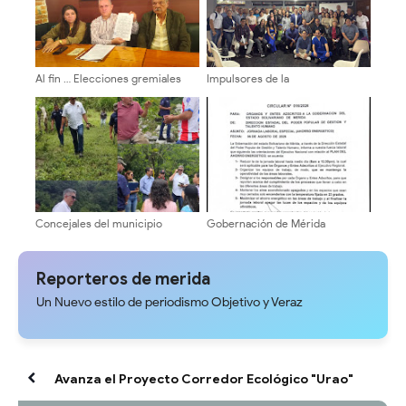
Al fin … Elecciones gremiales
Impulsores de la
para 10 de diciembre de 2026
Transformación Universitaria
del Colegio de Abogados de
activan estructura electoral en
Mérida
facultades y núcleos
Concejales del municipio
Gobernación de Mérida
Libertador ¡Inspección territorial
establece jornada laboral
en la Cuesta del Chama!
especial de medio día por Plan
de Ahorro Energético
Reporteros de merida
Un Nuevo estilo de periodismo Objetivo y Veraz
Avanza el Proyecto Corredor Ecológico "Urao"