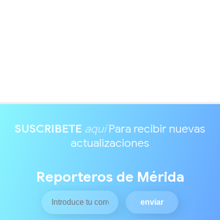
SUSCRIBETE
aquí
Para recibir nuevas
actualizaciones
Reporteros de Mérida