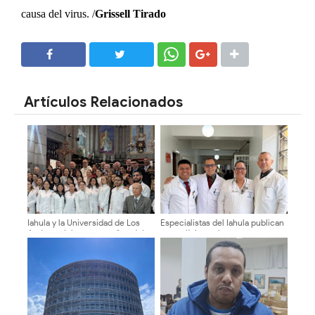
causa del virus. /
Grissell Tirado
SHARE
SHARE
Artículos Relacionados
Iahula y la Universidad de Los
Especialistas del Iahula publican
Andes celebraron 50 años del
caso clínico sobre tumor
Postgrado de Obstetricia y
cerebral en bebé de cuatro
Ginecología
meses