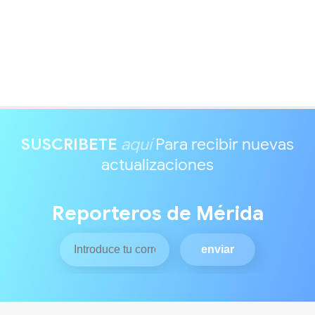
SUSCRIBETE
aquí
Para recibir nuevas
actualizaciones
Reporteros de Mérida