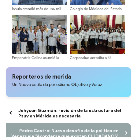
Iahula atendió más de 186 mil
Colegio de Médicos del Estado
pacientes en emergencias y
Mérida activa punto de acopio
consulta externa en 2025
para recibir donativos
Emperatriz Colina asumió la
Corposalud acredita a 37
Dirección del Hospital Sor Juana
médicos para iniciar
Inés de la Cruz
cumplimiento del Artículo 8 en
Mérida
Reporteros de merida
Un Nuevo estilo de periodismo Objetivo y Veraz
Jehyson Guzmán: revisión de la estructura del
Psuv en Mérida es necesaria
Pedro Castro: Nuevo desafío de la política en
Venezuela "Acordarse que existen CIUDADANOS"